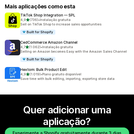
Mais aplicações como esta
TikTok Shop Integration — SPL
de 5 estrelas
4,9
(736)
•
Instalação gratuita
736 total de avaliações
Sell on TikTok Shop to increase sales opportunities
Built for Shopify
CedCommerce Amazon Channel
de 5 estrelas
4,7
(1.062)
•
Instalação gratuita
1062 total de avaliações
Selling on Amazon becomes Easy with the Amazon Sales Channel
Built for Shopify
Hextom: Bulk Product Edit
de 5 estrelas
4,9
(1.019)
•
Plano gratuito disponível
1019 total de avaliações
Save time with bulk editing, importing, exporting store data
Quer adicionar uma
aplicação?
Experimente a Shopify gratuitamente durante 3 dias