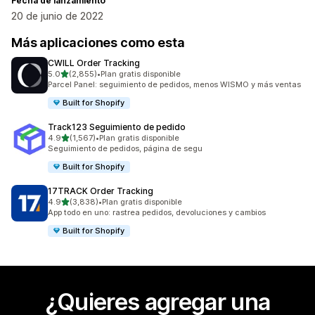
Fecha de lanzamiento
20 de junio de 2022
Más aplicaciones como esta
CWILL Order Tracking
de 5 estrellas
5.0
(2,855)
•
Plan gratis disponible
2855 reseñas en total
Parcel Panel: seguimiento de pedidos, menos WISMO y más ventas
Built for Shopify
Track123 Seguimiento de pedido
de 5 estrellas
4.9
(1,567)
•
Plan gratis disponible
1567 reseñas en total
Seguimiento de pedidos, página de segu
Built for Shopify
17TRACK Order Tracking
de 5 estrellas
4.9
(3,838)
•
Plan gratis disponible
3838 reseñas en total
App todo en uno: rastrea pedidos, devoluciones y cambios
Built for Shopify
¿Quieres agregar una