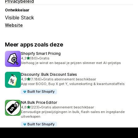
Privacybeleid
Ontwikkelaar
Visible Stack
Website
Meer apps zoals deze
Shopify Smart Pricing
van 5 sterren
4,3
(80)
•
Gratis
80 recensies in totaal
Verhoog je winst en bepaal je prijzen slimmer met AI-prijstips
Discounty: Bulk Discount Sales
van 5 sterren
4,9
(1.186)
•
Gratis abonnement beschikbaar
1186 recensies in totaal
App voor BOGO, Buy X get Y, volumekorting & kwantumstaffels
Built for Shopify
NA Bulk Price Editor
van 5 sterren
4,8
(223)
•
Gratis abonnement beschikbaar
223 recensies in totaal
Eenvoudige prijswijzigingen in bulk, flash-sales en ingeplande
uitverkopen
Built for Shopify