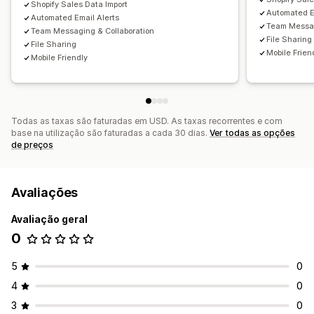
Shopify Sales Data Import
Automated E
Automated Email Alerts
Team Messag
Team Messaging & Collaboration
File Sharing
File Sharing
Mobile Frien
Mobile Friendly
Todas as taxas são faturadas em USD. As taxas recorrentes e com
base na utilização são faturadas a cada 30 dias.
Ver todas as opções
de preços
Avaliações
Avaliação geral
0
5
0
4
0
3
0