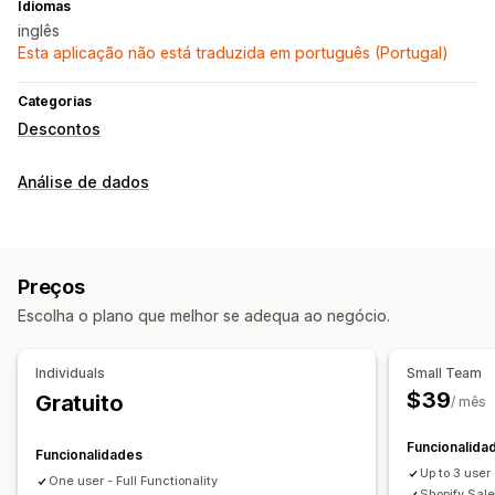
Idiomas
inglês
Esta aplicação não está traduzida em português (Portugal)
Categorias
Descontos
Análise de dados
Preços
Escolha o plano que melhor se adequa ao negócio.
Individuals
Small Team
$39
Gratuito
/ mês
Funcionalida
Funcionalidades
Up to 3 user
One user - Full Functionality
Shopify Sale