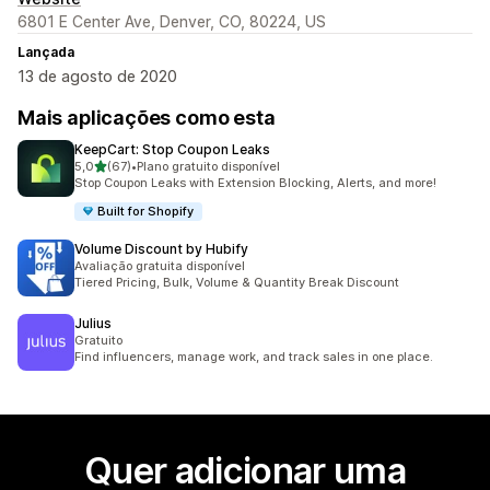
6801 E Center Ave, Denver, CO, 80224, US
Lançada
13 de agosto de 2020
Mais aplicações como esta
KeepCart: Stop Coupon Leaks
de 5 estrelas
5,0
(67)
•
Plano gratuito disponível
67 total de avaliações
Stop Coupon Leaks with Extension Blocking, Alerts, and more!
Built for Shopify
Volume Discount by Hubify
Avaliação gratuita disponível
Tiered Pricing, Bulk, Volume & Quantity Break Discount
Julius
Gratuito
Find influencers, manage work, and track sales in one place.
Quer adicionar uma