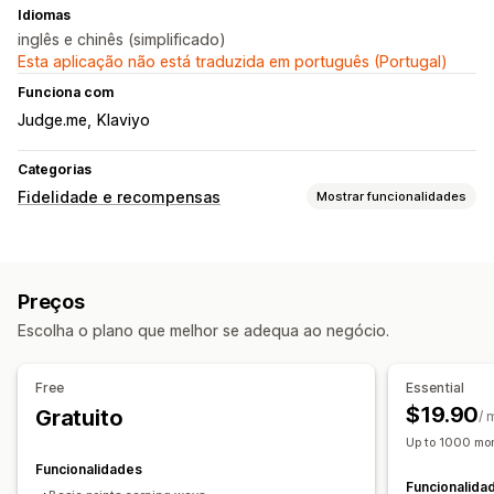
Idiomas
inglês e chinês (simplificado)
Esta aplicação não está traduzida em português (Portugal)
Funciona com
Judge.me
Klaviyo
Categorias
Fidelidade e recompensas
Mostrar funcionalidades
Tipos de programas
Programas de recompensas
Adesões
Níveis de VIP
Preços
Referências
Escolha o plano que melhor se adequa ao negócio.
Recompensas que pode oferecer
Pontos
Descontos
Envio gratuito
Produtos gratuitos
Free
Essential
Vantagens de adesão
$19.90
Gratuito
/ 
Up to 1000 mon
Funcionalidades
Funcionalida