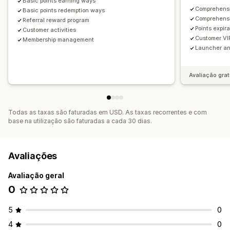
Basic points earning ways
Comprehensi
Basic points redemption ways
Comprehensi
Referral reward program
Points expira
Customer activities
Customer VIP
Membership management
Launcher a
Avaliação grat
Todas as taxas são faturadas em USD. As taxas recorrentes e com
base na utilização são faturadas a cada 30 dias.
Avaliações
Avaliação geral
0
5
0
4
0