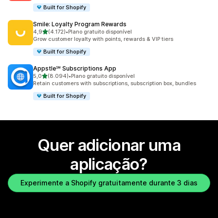
Built for Shopify
Smile: Loyalty Program Rewards
de 5 estrelas
4,9
(4.172)
•
Plano gratuito disponível
4172 total de avaliações
Grow customer loyalty with points, rewards & VIP tiers
Built for Shopify
Appstle℠ Subscriptions App
de 5 estrelas
5,0
(8.094)
•
Plano gratuito disponível
8094 total de avaliações
Retain customers with subscriptions, subscription box, bundles
Built for Shopify
Quer adicionar uma
aplicação?
Experimente a Shopify gratuitamente durante 3 dias