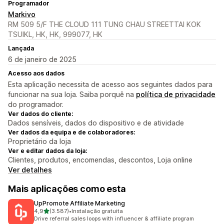
Programador
Markivo
RM 509 5/F THE CLOUD 111 TUNG CHAU STREETTAI KOK
TSUIKL, HK, HK, 999077, HK
Lançada
6 de janeiro de 2025
Acesso aos dados
Esta aplicação necessita de acesso aos seguintes dados para
funcionar na sua loja. Saiba porquê na
política de privacidade
do programador.
Ver dados do cliente:
Dados sensíveis, dados do dispositivo e de atividade
Ver dados da equipa e de colaboradores:
Proprietário da loja
Ver e editar dados da loja:
Clientes, produtos, encomendas, descontos, Loja online
Ver detalhes
Mais aplicações como esta
UpPromote Affiliate Marketing
de 5 estrelas
4,9
(3.587)
•
Instalação gratuita
3587 total de avaliações
Drive referral sales loops with influencer & affiliate program