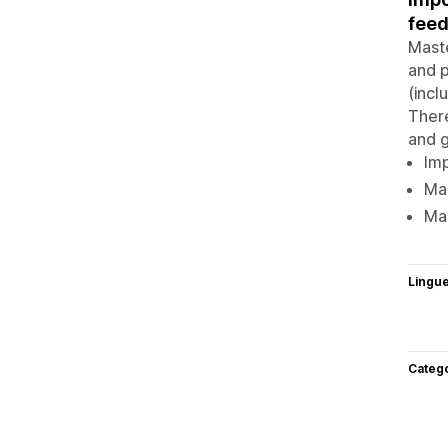
feed
Maste
and p
(incl
There
and g
Imp
Ma
Ma
Lingu
Categ