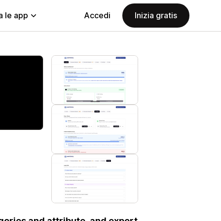
a le app
Accedi
Inizia gratis
ories and attribute, and export