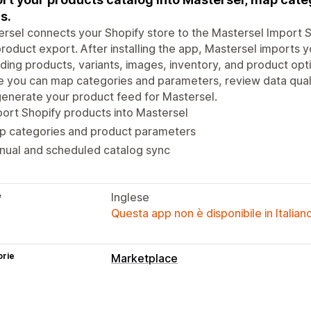
s.
rsel connects your Shopify store to the Mastersel Import 
roduct export. After installing the app, Mastersel imports 
uding products, variants, images, inventory, and product op
 you can map categories and parameters, review data qualit
enerate your product feed for Mastersel.
ort Shopify products into Mastersel
p categories and product parameters
nual and scheduled catalog sync
e
Inglese
Questa app non è disponibile in Italian
orie
Marketplace
Gestione delle inserzioni
Sincronizzazione dei prodotti