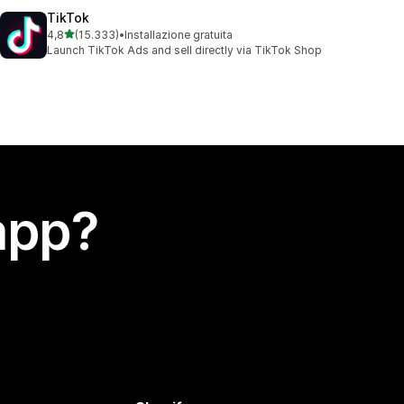
TikTok
stelle su 5
4,8
(15.333)
•
Installazione gratuita
15333 recensioni totali
Launch TikTok Ads and sell directly via TikTok Shop
app?