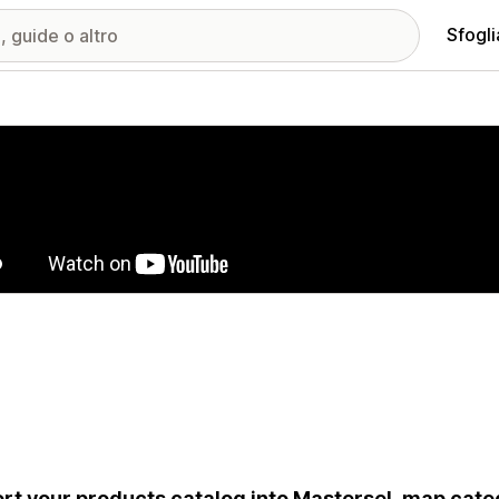
Sfogli
ria immagini in evidenza
rt your products catalog into Mastersel, map categ