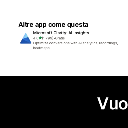
Altre app come questa
Microsoft Clarity: AI Insights
stelle su 5
4,6
(1.799)
•
Gratis
1799 recensioni totali
Optimize conversions with AI analytics, recordings,
heatmaps
Vuo