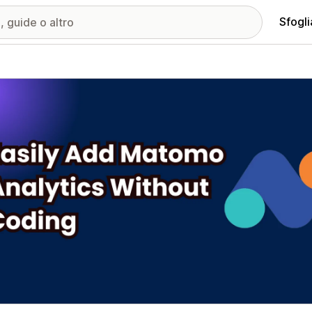
Sfogli
ria immagini in evidenza