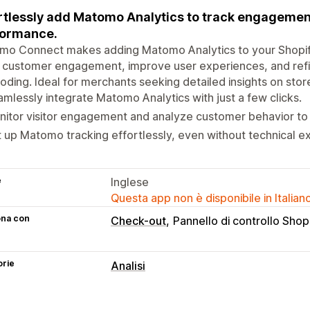
rtlessly add Matomo Analytics to track engageme
formance.
mo Connect makes adding Matomo Analytics to your Shopif
 customer engagement, improve user experiences, and refi
oding. Ideal for merchants seeking detailed insights on sto
mlessly integrate Matomo Analytics with just a few clicks.
itor visitor engagement and analyze customer behavior to
 up Matomo tracking effortlessly, even without technical ex
e
Inglese
Questa app non è disponibile in Italian
ona con
Check-out
Pannello di controllo Shop
orie
Analisi
Elementi grafici e report