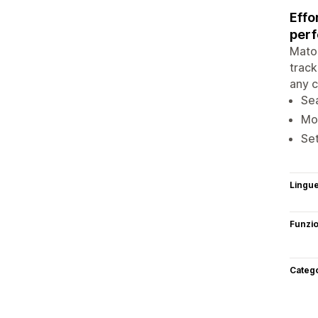
Effo
per
Mato
track
any c
Sea
Mon
Set
Lingu
Funzi
Categ