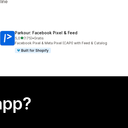
line
Parkour: Facebook Pixel & Feed
stelle su 5
5,0
(175)
•
Gratis
175 recensioni totali
Facebook Pixel & Meta Pixel (CAPI) with Feed & Catalog
Built for Shopify
app?