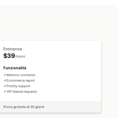
Dashboard personalizzate
ati
Esportazione di dati
Enterprise
$39
/mese
Funzionalità
Matomo connectio
Ecommerce report
Priority support
VIP feature requests
Prova gratuita di 30 giorni