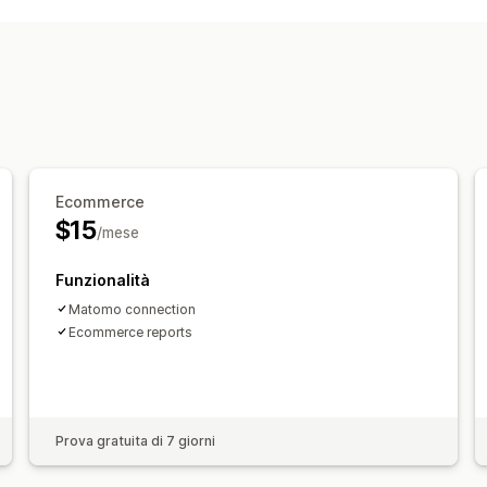
Mappe di calore
Dashboard di analisi
Report multistore
Report personalizz
Ecommerce
$15
/mese
Funzionalità
Matomo connection
Ecommerce reports
Prova gratuita di 7 giorni