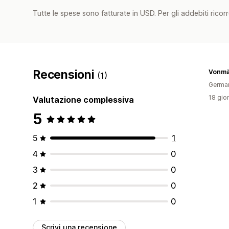
Tutte le spese sono fatturate in USD. Per gli addebiti ricorre
Recensioni
Vonmä
(1)
Germa
18 gior
Valutazione complessiva
5
5
1
4
0
3
0
2
0
1
0
Scrivi una recensione