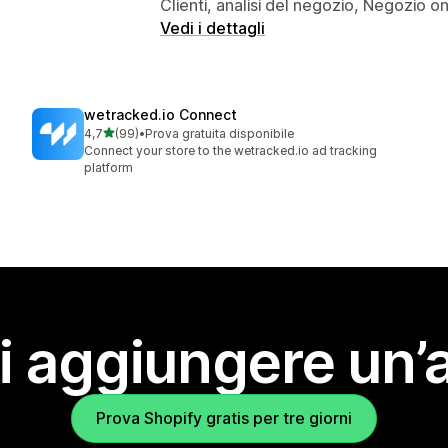
Clienti, analisi del negozio, Negozio on
Vedi i dettagli
wetracked.io Connect
stelle su 5
4,7
(99)
•
Prova gratuita disponibile
99 recensioni totali
Connect your store to the wetracked.io ad tracking
platform
i aggiungere un’
Prova Shopify gratis per tre giorni