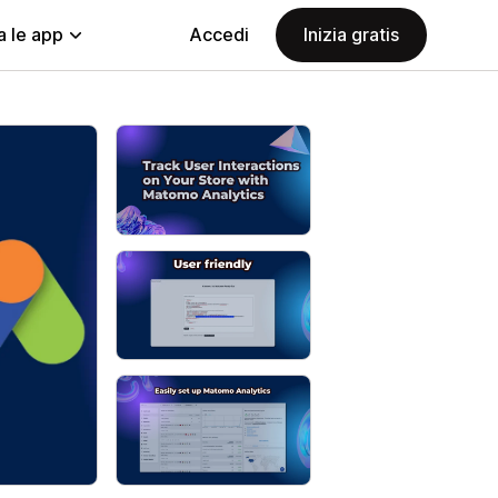
a le app
Accedi
Inizia gratis