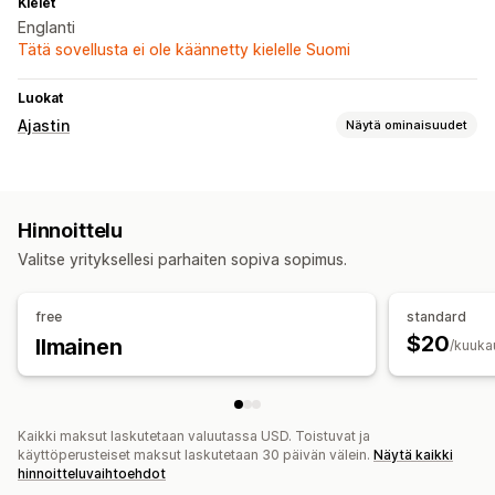
Kielet
Englanti
Tätä sovellusta ei ole käännetty kielelle Suomi
Luokat
Ajastin
Näytä ominaisuudet
Näyttövaihtoehdot
Mukautettu CSS-koodi
Väri ja fontti
Mukautettu teksti
Hinnoittelu
Mukautettu sijainti
Valitse yrityksellesi parhaiten sopiva sopimus.
Ajoitusvaihtoehdot
Päivämääräväli
Tapahtumaperusteinen
free
standard
Kiinteä päättymispäivä
Kiinteä minuutti
$20
Ilmainen
/kuuka
Ajastintyyppi
Päivittäiset tarjoukset
Poistomyynnit
Aikarajoitettu kampanja
Vanhentumispäivä
Kaikki maksut laskutetaan valuutassa USD. Toistuvat ja
käyttöperusteiset maksut laskutetaan 30 päivän välein.
Näytä kaikki
Erikoistapahtuma
hinnoitteluvaihtoehdot