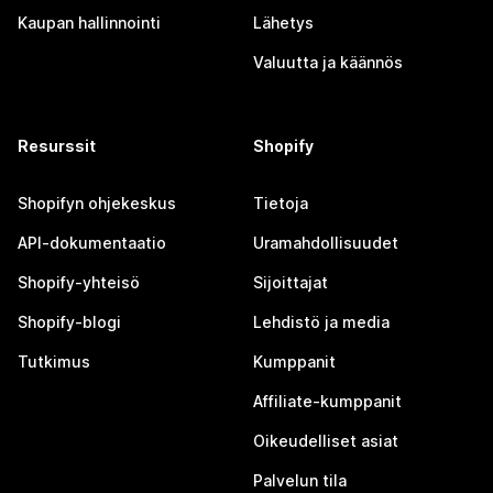
Kaupan hallinnointi
Lähetys
Valuutta ja käännös
Resurssit
Shopify
Shopifyn ohjekeskus
Tietoja
API-dokumentaatio
Uramahdollisuudet
Shopify-yhteisö
Sijoittajat
Shopify-blogi
Lehdistö ja media
Tutkimus
Kumppanit
Affiliate-kumppanit
Oikeudelliset asiat
Palvelun tila