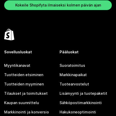
Kokeile Shopifyta ilmaiseksi kolmen päivän ajan
Sovellusluokat
Pääluokat
Myyntikanavat
Suoratoimitus
Tuotteiden etsiminen
Markkinapaikat
Tuotteiden myyminen
Tuotearvostelut
Tilaukset ja toimitukset
Lisämyynti ja tuotepaketit
Kaupan suunnittelu
Sähköpostimarkkinointi
Markkinointi ja konversio
Hakukoneoptimointi