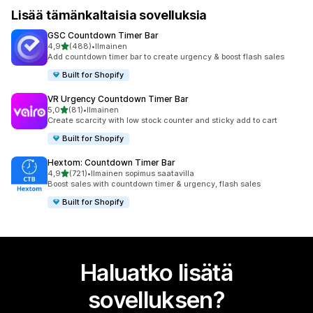
Lisää tämänkaltaisia sovelluksia
GSC Countdown Timer Bar
/ 5 tähteä
4,9
(488)
•
Ilmainen
488 arvostelua yhteensä
Add countdown timer bar to create urgency & boost flash sales
Built for Shopify
VR Urgency Countdown Timer Bar
/ 5 tähteä
5,0
(81)
•
Ilmainen
81 arvostelua yhteensä
Create scarcity with low stock counter and sticky add to cart
Built for Shopify
Hextom: Countdown Timer Bar
/ 5 tähteä
4,9
(721)
•
Ilmainen sopimus saatavilla
721 arvostelua yhteensä
Boost sales with countdown timer & urgency, flash sales
Built for Shopify
Haluatko lisätä
sovelluksen?