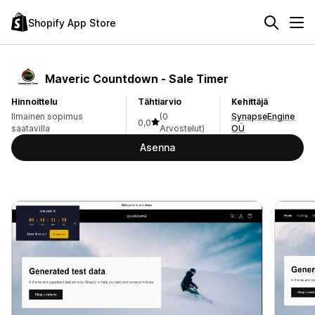
Shopify App Store
Maveric Countdown ‑ Sale Timer
Hinnoittelu
Tähtiarvio
Kehittäjä
Ilmainen sopimus
(0
SynapseEngine
0,0
saatavilla
Arvostelut)
OÜ
Asenna