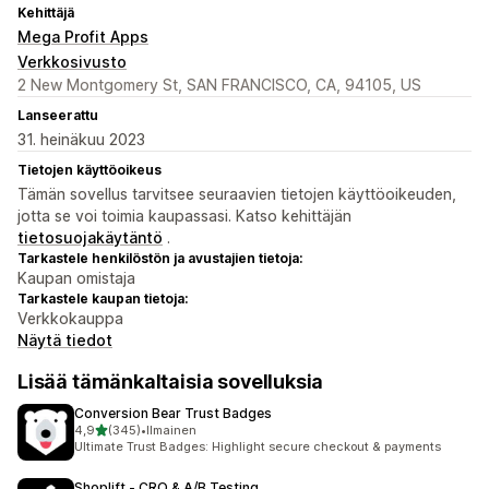
Kehittäjä
Mega Profit Apps
Verkkosivusto
2 New Montgomery St, SAN FRANCISCO, CA, 94105, US
Lanseerattu
31. heinäkuu 2023
Tietojen käyttöoikeus
Tämän sovellus tarvitsee seuraavien tietojen käyttöoikeuden,
jotta se voi toimia kaupassasi. Katso kehittäjän
tietosuojakäytäntö
.
Tarkastele henkilöstön ja avustajien tietoja:
Kaupan omistaja
Tarkastele kaupan tietoja:
Verkkokauppa
Näytä tiedot
Lisää tämänkaltaisia sovelluksia
Conversion Bear Trust Badges
/ 5 tähteä
4,9
(345)
•
Ilmainen
345 arvostelua yhteensä
Ultimate Trust Badges: Highlight secure checkout & payments
Shoplift ‑ CRO & A/B Testing