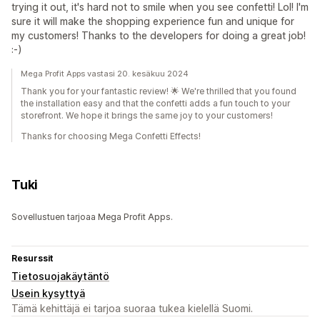
trying it out, it's hard not to smile when you see confetti! Lol! I'm
sure it will make the shopping experience fun and unique for
my customers! Thanks to the developers for doing a great job!
:-)
Mega Profit Apps vastasi 20. kesäkuu 2024
Thank you for your fantastic review! 🌟 We're thrilled that you found
the installation easy and that the confetti adds a fun touch to your
storefront. We hope it brings the same joy to your customers!
Thanks for choosing Mega Confetti Effects!
Tuki
Sovellustuen tarjoaa Mega Profit Apps.
Resurssit
Tietosuojakäytäntö
Usein kysyttyä
Tämä kehittäjä ei tarjoa suoraa tukea kielellä Suomi.