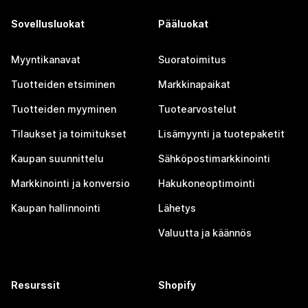
Sovellusluokat
Pääluokat
Myyntikanavat
Suoratoimitus
Tuotteiden etsiminen
Markkinapaikat
Tuotteiden myyminen
Tuotearvostelut
Tilaukset ja toimitukset
Lisämyynti ja tuotepaketit
Kaupan suunnittelu
Sähköpostimarkkinointi
Markkinointi ja konversio
Hakukoneoptimointi
Kaupan hallinnointi
Lähetys
Valuutta ja käännös
Resurssit
Shopify