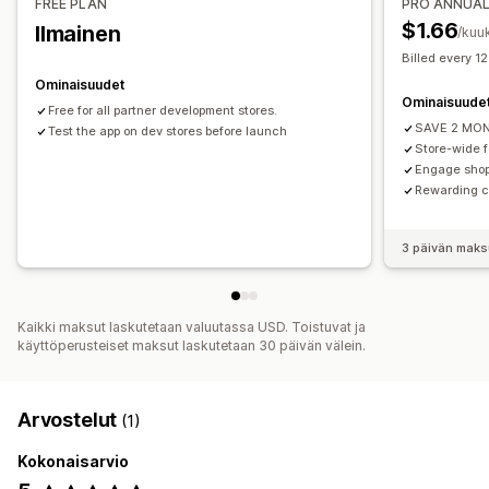
FREE PLAN
PRO ANNUA
$1.66
Ilmainen
/kuu
Billed every 1
Ominaisuudet
Ominaisuude
Free for all partner development stores.
SAVE 2 MO
Test the app on dev stores before launch
Store-wide 
Engage shopp
Rewarding ca
3 päivän maks
Kaikki maksut laskutetaan valuutassa USD. Toistuvat ja
käyttöperusteiset maksut laskutetaan 30 päivän välein.
Arvostelut
(1)
Kokonaisarvio