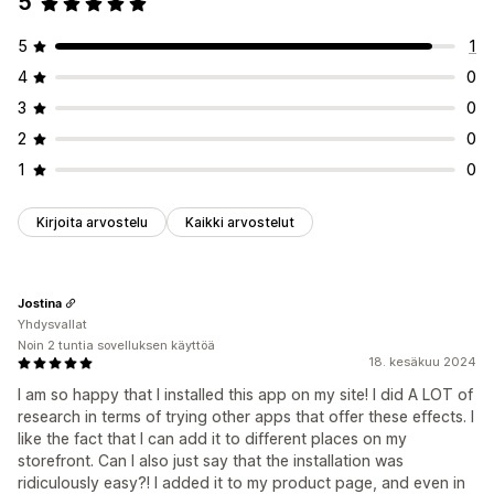
5
5
1
4
0
3
0
2
0
1
0
Kirjoita arvostelu
Kaikki arvostelut
Jostina
Yhdysvallat
Noin 2 tuntia sovelluksen käyttöä
18. kesäkuu 2024
I am so happy that I installed this app on my site! I did A LOT of
research in terms of trying other apps that offer these effects. I
like the fact that I can add it to different places on my
storefront. Can I also just say that the installation was
ridiculously easy?! I added it to my product page, and even in