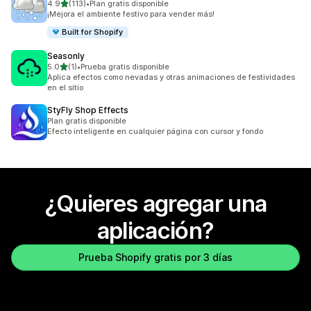
de 5 estrellas
4.9
(113)
•
Plan gratis disponible
113 reseñas en total
¡Mejora el ambiente festivo para vender más!
Built for Shopify
Seasonly
de 5 estrellas
5.0
(1)
•
Prueba gratis disponible
1 reseñas en total
Aplica efectos como nevadas y otras animaciones de festividades
en el sitio
StyFly Shop Effects
Plan gratis disponible
Efecto inteligente en cualquier página con cursor y fondo
¿Quieres agregar una
aplicación?
Prueba Shopify gratis por 3 días