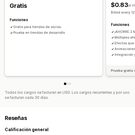
Año Nuevo
Primavera
Verano
Día de San Valentín
$0.83
Gratis
al 
Invierno
Promociones
Eventos personalizados
Billed every 1
Funciones
Funciones
Gratis para tiendas de socios.
¡AHORRE 2 
Prueba en tiendas de desarrollo.
Múltiples ef
Efectos que
Animaciones
Integración 
Prueba gratis 
Todos los cargos se facturan en USD. Los cargos recurrentes y por uso
se facturan cada 30 días.
Reseñas
Calificación general