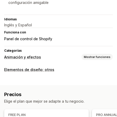
configuración amigable
Idiomas
Inglés y Español
Funciona con
Panel de control de Shopify
Categorías
Animación y efectos
Mostrar funciones
Personalización
Elementos de diseño: otros
Animaciones 3D
Control de animaciones
Efectos del cursor
Animaciones personalizadas
Efectos de caída
Animaciones interactivas
Color
Precios
Velocidad
Imágenes
Adaptación a dispositivos móviles
Elige el plan que mejor se adapte a tu negocio.
Eventos de temporada
Otoño
Black Friday (BFCM)
Navidad
Halloween
FREE PLAN
PRO ANNUA