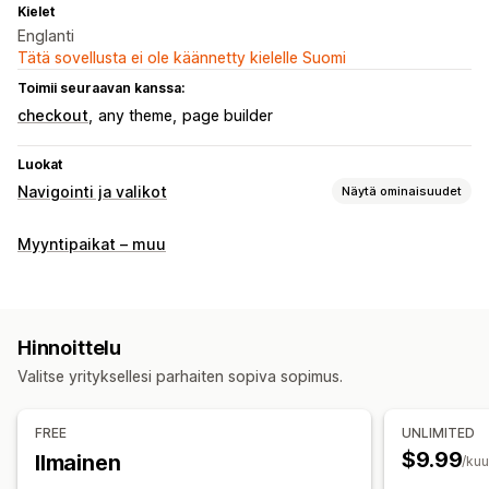
Kielet
Englanti
Tätä sovellusta ei ole käännetty kielelle Suomi
Toimii seuraavan kanssa:
checkout
any theme
page builder
Luokat
Navigointi ja valikot
Näytä ominaisuudet
Valikon tyyli
Myyntipaikat – muu
Megavalikko
Mobiilivalikko
Pudotusvalikko
Kuvakkeet
Välilehdet
Puu
Sivupalkki
Selaus
Hinnoittelu
Navigointipolut
Jatkuva vieritys
Vieritä alkuun
Valitse yrityksellesi parhaiten sopiva sopimus.
Paikallaan pysyvä navigointipalkki
FREE
UNLIMITED
Mukautukset
$9.99
Ilmainen
/ku
Vedä ja pudota -editori
Väri ja fontti