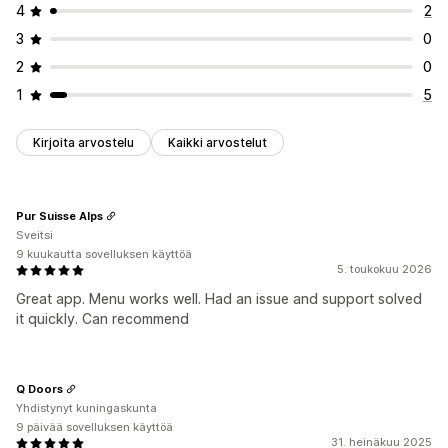
4
2
3
0
2
0
1
5
Kirjoita arvostelu
Kaikki arvostelut
Pur Suisse Alps
Sveitsi
9 kuukautta sovelluksen käyttöä
5. toukokuu 2026
Great app. Menu works well. Had an issue and support solved
it quickly. Can recommend
Q Doors
Yhdistynyt kuningaskunta
9 päivää sovelluksen käyttöä
31. heinäkuu 2025