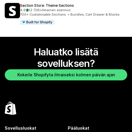
Section Store: Theme Sections
/ 5 tähteä
4,9
(2 728)
•
Ilmainen asennus
2728 arvostelua yhteensä
700+ Customisable Sections. + Bundles, Cart Drawer & Blocks
Built for Shopify
Haluatko lisätä
sovelluksen?
Kokeile Shopifyta ilmaiseksi kolmen päivän ajan
Sovellusluokat
Pääluokat