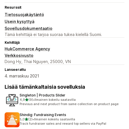
Resurssit
Tietosuojakäytäntö
Usein kysyttyä
Sovellusdokumentaatio
Tämä kehittäjä ei tarjoa suoraa tukea kielellä Suomi.
Kehittäjä
HukCommerce Agency
Verkkosivusto
Dong Hy, Thai Nguyen, 25000, VN
Lanseerattu
4. marraskuu 2021
Lisää tämänkaltaisia sovelluksia
Singleton | Products Slider
/ 5 tähteä
4,9
(9)
•
Ilmainen kokeilu saatavilla
9 arvostelua yhteensä
Previous and next product from same collection on product page
Shindig: Fundraising Events
/ 5 tähteä
5,0
(2)
•
Ilmainen kokeilu saatavilla
2 arvostelua yhteensä
Track fundraiser sales and reward top sellers via PayPal