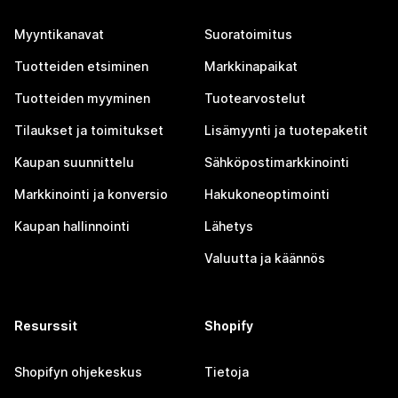
Myyntikanavat
Suoratoimitus
Tuotteiden etsiminen
Markkinapaikat
Tuotteiden myyminen
Tuotearvostelut
Tilaukset ja toimitukset
Lisämyynti ja tuotepaketit
Kaupan suunnittelu
Sähköpostimarkkinointi
Markkinointi ja konversio
Hakukoneoptimointi
Kaupan hallinnointi
Lähetys
Valuutta ja käännös
Resurssit
Shopify
Shopifyn ohjekeskus
Tietoja