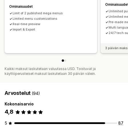
Tunnukset ja merkinnät
Mukautetut kuvakkeet
Ominaisuude
Ominaisuudet
Kuvan koko
Mukautettu CSS-koodi
HTML
Monikielisyys
Unlimited p
Limit of 2 published mega menus
Mobiiliresponsiivisuus
Hakukoneoptimointi
Unlimited m
Limited menu customizations
Pre-made me
Real-time preview
Multi langu
Import & Export
24/7 tech su
3 päivän maks
Kaikki maksut laskutetaan valuutassa USD. Toistuvat ja
käyttöperusteiset maksut laskutetaan 30 päivän välein.
Arvostelut
(94)
Kokonaisarvio
4,8
5
87