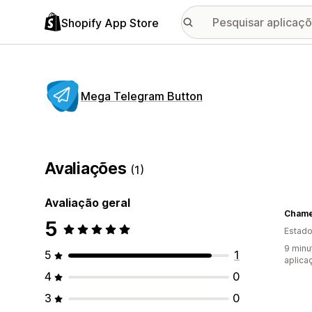
Shopify App Store
Mega Telegram Button
Avaliações
(1)
Avaliação geral
Chame
5
Estado
9 minu
5
1
aplica
4
0
3
0