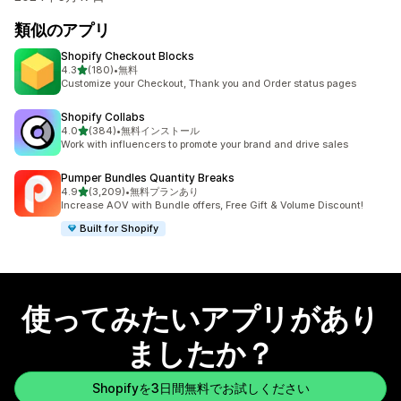
類似のアプリ
Shopify Checkout Blocks
5つ星中
4.3
(180)
•
無料
合計レビュー数：180件
Customize your Checkout, Thank you and Order status pages
Shopify Collabs
5つ星中
4.0
(384)
•
無料インストール
合計レビュー数：384件
Work with influencers to promote your brand and drive sales
Pumper Bundles Quantity Breaks
5つ星中
4.9
(3,209)
•
無料プランあり
合計レビュー数：3209件
Increase AOV with Bundle offers, Free Gift & Volume Discount!
Built for Shopify
使ってみたいアプリがあり
ましたか？
Shopifyを3日間無料でお試しください