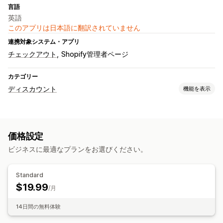
言語
英語
このアプリは日本語に翻訳されていません
連携対象システム・アプリ
チェックアウト
Shopify管理者ページ
カテゴリー
ディスカウント
機能を表示
ディスカウントの種類
段階的な価格設定
割引率によるディスカウント
無料配送
価格設定
チェックアウトディスカウント
ビジネスに最適なプランをお選びください。
ディスカウント管理
トリガーとルール
ディスカウントの組み合わせ
Standard
オートメーション
タグ付け
$19.99
/月
14日間の無料体験