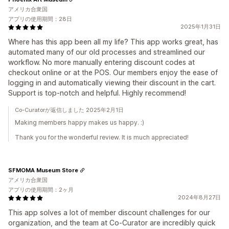
アメリカ合衆国
アプリの使用期間：28日
2025年1月31日
Where has this app been all my life? This app works great, has
automated many of our old processes and streamlined our
workflow. No more manually entering discount codes at
checkout online or at the POS. Our members enjoy the ease of
logging in and automatically viewing their discount in the cart.
Support is top-notch and helpful. Highly recommend!
Co-Curatorが返信しました 2025年2月1日
Making members happy makes us happy. :)
Thank you for the wonderful review. It is much appreciated!
SFMOMA Museum Store
アメリカ合衆国
アプリの使用期間：2ヶ月
2024年8月27日
This app solves a lot of member discount challenges for our
organization, and the team at Co-Curator are incredibly quick