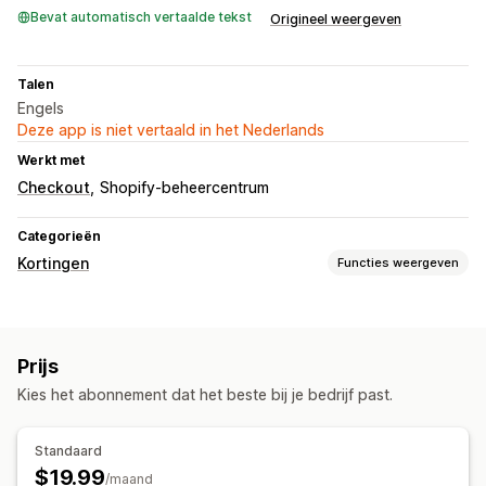
Bevat automatisch vertaalde tekst
Origineel weergeven
Talen
Engels
Deze app is niet vertaald in het Nederlands
Werkt met
Checkout
Shopify-beheercentrum
Categorieën
Kortingen
Functies weergeven
Soorten kortingen
Gedifferentieerde prijzen
Percentagekortingen
Prijs
Gratis verzending
Kortingen bij de checkout
Kies het abonnement dat het beste bij je bedrijf past.
Kortingen beheren
Triggers en regels
Korting stapelen
Automatiseringen
Standaard
Tagging
$19.99
/maand