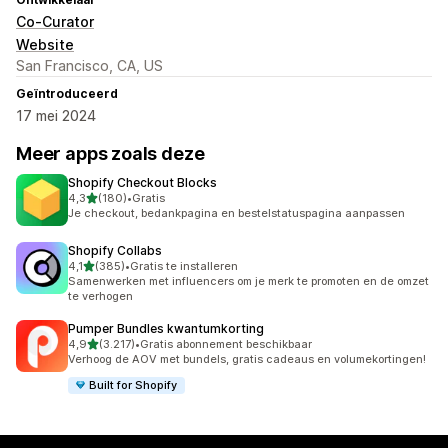
Co-Curator
Website
San Francisco, CA, US
Geïntroduceerd
17 mei 2024
Meer apps zoals deze
Shopify Checkout Blocks
van 5 sterren
4,3
(180)
•
Gratis
180 recensies in totaal
Je checkout, bedankpagina en bestelstatuspagina aanpassen
Shopify Collabs
van 5 sterren
4,1
(385)
•
Gratis te installeren
385 recensies in totaal
Samenwerken met influencers om je merk te promoten en de omzet
te verhogen
Pumper Bundles kwantumkorting
van 5 sterren
4,9
(3.217)
•
Gratis abonnement beschikbaar
3217 recensies in totaal
Verhoog de AOV met bundels, gratis cadeaus en volumekortingen!
Built for Shopify