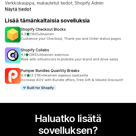
Verkkokauppa, mukautetut tiedot, Shopify Admin
Näytä tiedot
Lisää tämänkaltaisia sovelluksia
Shopify Checkout Blocks
/ 5 tähteä
4,3
(180)
•
Ilmainen
180 arvostelua yhteensä
Customize your Checkout, Thank you and Order status pages
Shopify Collabs
/ 5 tähteä
4,1
(385)
•
Ilmainen asennus
385 arvostelua yhteensä
Work with influencers to promote your brand and drive sales
Pumper Bundles Quantity Breaks
/ 5 tähteä
4,9
(3 218)
•
Ilmainen sopimus saatavilla
3218 arvostelua yhteensä
Increase AOV with Bundle offers, Free Gift & Volume Discount!
Built for Shopify
Haluatko lisätä
sovelluksen?