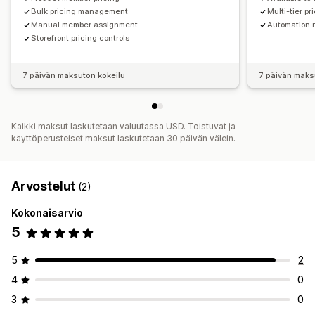
Bulk pricing management
Multi-tier pr
Manual member assignment
Automation 
Storefront pricing controls
7 päivän maksuton kokeilu
7 päivän maks
Kaikki maksut laskutetaan valuutassa USD. Toistuvat ja
käyttöperusteiset maksut laskutetaan 30 päivän välein.
Arvostelut
(2)
Kokonaisarvio
5
5
2
4
0
3
0