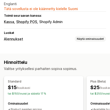
Englanti
Tätä sovellusta ei ole käännetty kielelle Suomi
Toimii seuraavan kanssa:
Kassa
Shopify POS
Shopify Admin
Luokat
Alennukset
Näytä ominaisuudet
Alennustyypit
Kupongit
Korialennukset
Kassa-alennukset
Hinnoittelu
Dynaaminen hinnoittelu
Mukautetut alennukset
Valitse yrityksellesi parhaiten sopiva sopimus.
Alennusten hallinnointi
Automaatiot
Standard
Plus (Beta)
$15
$25
/kuukausi
/kuuka
tai $150/vuosi ja säästä 17 %
tai $250/vuosi
Ominaisuudet
Ominaisuude
Product member pricing
Available to