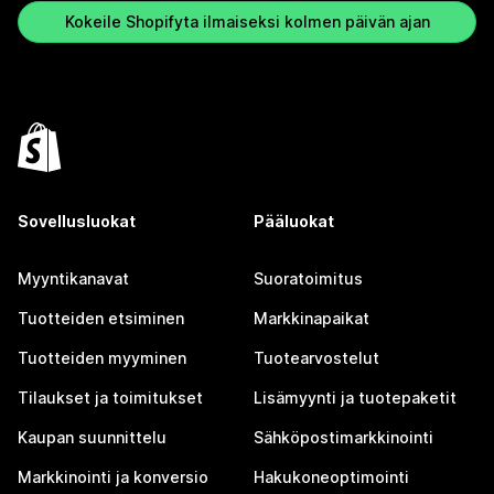
Kokeile Shopifyta ilmaiseksi kolmen päivän ajan
Sovellusluokat
Pääluokat
Myyntikanavat
Suoratoimitus
Tuotteiden etsiminen
Markkinapaikat
Tuotteiden myyminen
Tuotearvostelut
Tilaukset ja toimitukset
Lisämyynti ja tuotepaketit
Kaupan suunnittelu
Sähköpostimarkkinointi
Markkinointi ja konversio
Hakukoneoptimointi