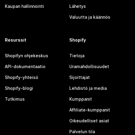
Kaupan hallinnointi
Lähetys
Valuutta ja käännös
Resurssit
Shopify
Shopifyn ohjekeskus
Tietoja
API-dokumentaatio
Uramahdollisuudet
Shopify-yhteisö
Sijoittajat
Shopify-blogi
Lehdistö ja media
Tutkimus
Kumppanit
Affiliate-kumppanit
Oikeudelliset asiat
Palvelun tila