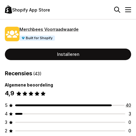
Shopify App Store
Merchbees Voorraadwaarde
Built for Shopify
Installeren
Recensies
(43)
Algemene beoordeling
4,9
5
40
4
3
3
0
2
0