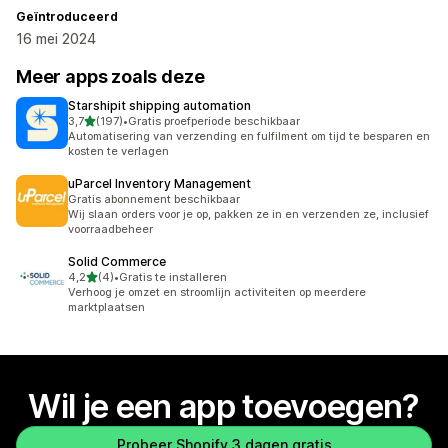
Geïntroduceerd
16 mei 2024
Meer apps zoals deze
Starshipit shipping automation
van 5 sterren
3,7
(197)
•
Gratis proefperiode beschikbaar
197 recensies in totaal
Automatisering van verzending en fulfilment om tijd te besparen en
kosten te verlagen
uParcel Inventory Management
Gratis abonnement beschikbaar
Wij slaan orders voor je op, pakken ze in en verzenden ze, inclusief
voorraadbeheer
Solid Commerce
van 5 sterren
4,2
(4)
•
Gratis te installeren
4 recensies in totaal
Verhoog je omzet en stroomlijn activiteiten op meerdere
marktplaatsen
Wil je een app toevoegen?
Probeer Shopify 3 dagen gratis