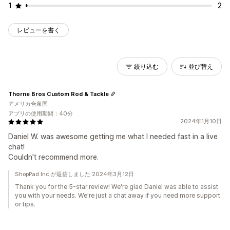
1
2
レビューを書く
絞り込む
並び替え
Thorne Bros Custom Rod & Tackle
アメリカ合衆国
アプリの使用期間：40分
2024年1月10日
Daniel W. was awesome getting me what I needed fast in a live
chat!
Couldn't recommend more.
ShopPad Inc.が返信しました 2024年3月12日
Thank you for the 5-star review! We're glad Daniel was able to assist
you with your needs. We're just a chat away if you need more support
or tips.