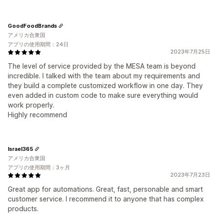
GoodFoodBrands
アメリカ合衆国
アプリの使用期間：24日
2023年7月25日
The level of service provided by the MESA team is beyond
incredible. I talked with the team about my requirements and
they build a complete customized workflow in one day. They
even added in custom code to make sure everything would
work properly.
Highly recommend
Israel365
アメリカ合衆国
アプリの使用期間：3ヶ月
2023年7月23日
Great app for automations. Great, fast, personable and smart
customer service. I recommend it to anyone that has complex
products.