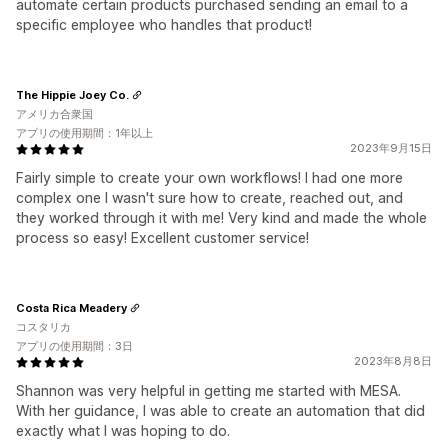
automate certain products purchased sending an email to a
specific employee who handles that product!
The Hippie Joey Co.
アメリカ合衆国
アプリの使用期間：1年以上
2023年9月15日
Fairly simple to create your own workflows! I had one more
complex one I wasn't sure how to create, reached out, and
they worked through it with me! Very kind and made the whole
process so easy! Excellent customer service!
Costa Rica Meadery
コスタリカ
アプリの使用期間：3日
2023年8月8日
Shannon was very helpful in getting me started with MESA.
With her guidance, I was able to create an automation that did
exactly what I was hoping to do.