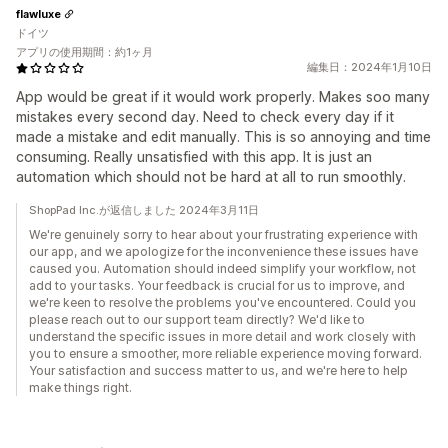
flawluxe
ドイツ
アプリの使用期間：約1ヶ月
編集日：2024年1月10日
App would be great if it would work properly. Makes soo many
mistakes every second day. Need to check every day if it
made a mistake and edit manually. This is so annoying and time
consuming. Really unsatisfied with this app. It is just an
automation which should not be hard at all to run smoothly.
ShopPad Inc.が返信しました 2024年3月11日
We're genuinely sorry to hear about your frustrating experience with
our app, and we apologize for the inconvenience these issues have
caused you. Automation should indeed simplify your workflow, not
add to your tasks. Your feedback is crucial for us to improve, and
we're keen to resolve the problems you've encountered. Could you
please reach out to our support team directly? We'd like to
understand the specific issues in more detail and work closely with
you to ensure a smoother, more reliable experience moving forward.
Your satisfaction and success matter to us, and we're here to help
make things right.