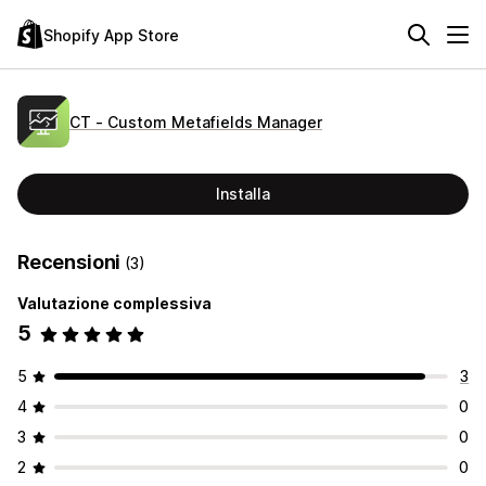
Shopify App Store
CT ‑ Custom Metafields Manager
Installa
Recensioni
(3)
Valutazione complessiva
5
5
3
4
0
3
0
2
0