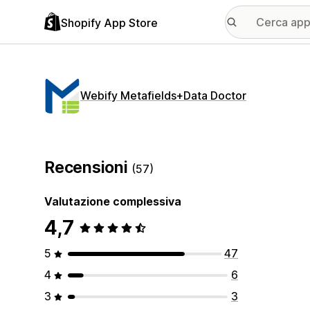
Shopify App Store
Webify Metafields+Data Doctor
Recensioni
(57)
Valutazione complessiva
4,7
5
47
4
6
3
3