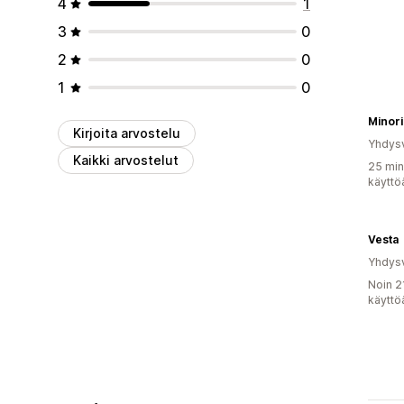
4
1
3
0
2
0
1
0
Minor
Kirjoita arvostelu
Yhdysv
Kaikki arvostelut
25 min
käyttö
Vesta
Yhdysv
Noin 2
käyttö