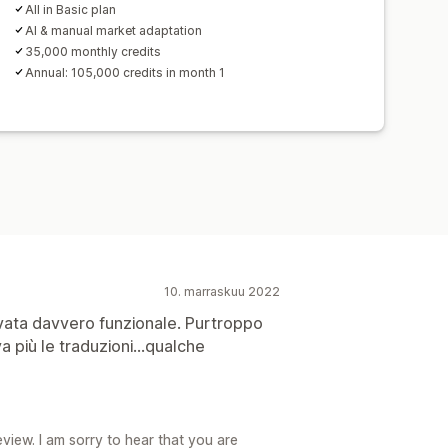
All in Basic plan
AI & manual market adaptation
35,000 monthly credits
Annual: 105,000 credits in month 1
10. marraskuu 2022
rovata davvero funzionale. Purtroppo
 più le traduzioni...qualche
eview. I am sorry to hear that you are