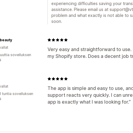
experiencing difficulties saving your tran
assistance. Please email us at support@vt
problem and what exactly is not able to 
soon.
ibeauty
allat
Very easy and straightforward to use. 
uuttia sovelluksen
my Shopify store. Does a decent job t
ä
allat
The app is simple and easy to use, and
1 tuntia sovelluksen
support reacts very quickly. I can u
ä
app is exactly what I was looking for.”