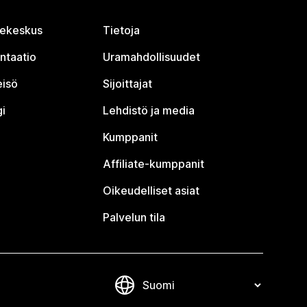
jekeskus
Tietoja
ntaatio
Uramahdollisuudet
eisö
Sijoittajat
i
Lehdistö ja media
Kumppanit
Affiliate-kumppanit
Oikeudelliset asiat
Palvelun tila