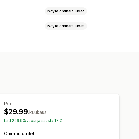
Näytä ominaisuudet
Näytä ominaisuudet
alinen käännös
ptimoitu käännös
rsiot
Standardi
Metaobjektit
Pro
$29.99
/kuukausi
tai $299.90/vuosi ja säästä 17 %
Ominaisuudet