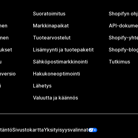
Suoratoimitus
Shopifyn oh
nen
Markkinapaikat
API-dokume
inen
Tuotearvostelut
Shopify-yht
tukset
Lisämyynti ja tuotepaketit
Shopify-blog
u
Sähköpostimarkkinointi
Tutkimus
nversio
Hakukoneoptimointi
i
Lähetys
Valuutta ja käännös
täntö
Sivustokartta
Yksityisyysvalinnat