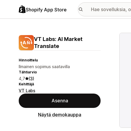
Shopify App Store
Esitt
VT Labs: AI Market
Translate
Hinnoittelu
Ilmainen sopimus saatavilla
Tähtiarvio
4,7
(3)
Kehittäjä
VT Labs
Asenna
Näytä demokauppa