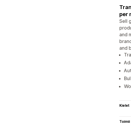
Tran
per 
Sell 
produ
and m
brand
and b
Tra
Ada
Aut
Bul
Wor
Kielet
Toimii