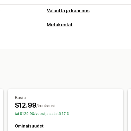
t
Valuutta ja käännös
Käännökset
Metakentät
Konekäännös
Joukkokäännös
Manua
Metakenttätyypit
Metakenttien käännökset
Hakukoneo
Kokoelmat
Sivut
Tuotteet
Blogit
Ve
URL-osoitteen käännös
Teksti
Hallintatyökalut
Monikielisyys
Basic
$12.99
/kuukausi
tai $129.90/vuosi ja säästä 17 %
Ominaisuudet