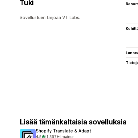
Tuki
Resurs
Sovellustuen tarjoaa VT Labs.
Kehitt
Lanse
Tietoj
Lisää tämänkaltaisia sovelluksia
Shopify Translate & Adapt
/ 5 tähteä
4,5
(1 397)
•
Ilmainen