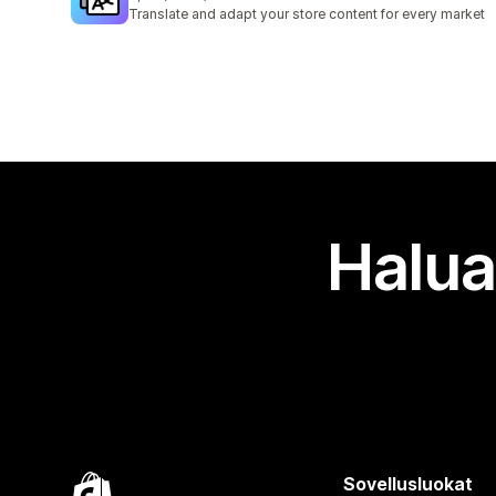
1397 arvostelua yhteensä
Translate and adapt your store content for every market
Halua
Sovellusluokat