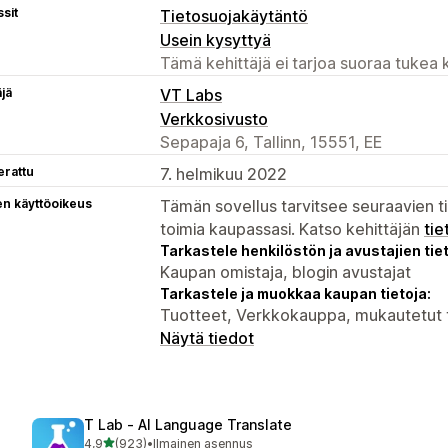
sit
Tietosuojakäytäntö
Usein kysyttyä
Tämä kehittäjä ei tarjoa suoraa tukea k
äjä
VT Labs
Verkkosivusto
Sepapaja 6, Tallinn, 15551, EE
erattu
7. helmikuu 2022
en käyttöoikeus
Tämän sovellus tarvitsee seuraavien ti
toimia kaupassasi. Katso kehittäjän
tie
Tarkastele henkilöstön ja avustajien tiet
Kaupan omistaja, blogin avustajat
Tarkastele ja muokkaa kaupan tietoja:
Tuotteet, Verkkokauppa, mukautetut t
Näytä tiedot
T Lab ‑ AI Language Translate
/ 5 tähteä
4,9
(923)
•
Ilmainen asennus