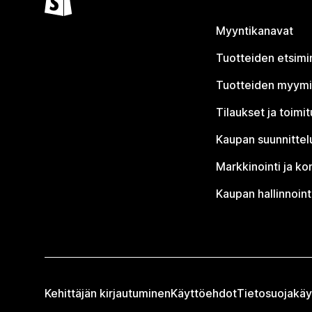
Myyntikanavat
Tuotteiden etsimi
Tuotteiden myym
Tilaukset ja toimi
Kaupan suunnittel
Markkinointi ja ko
Kaupan hallinnoint
Kehittäjän kirjautuminen
Käyttöehdot
Tietosuojakäy