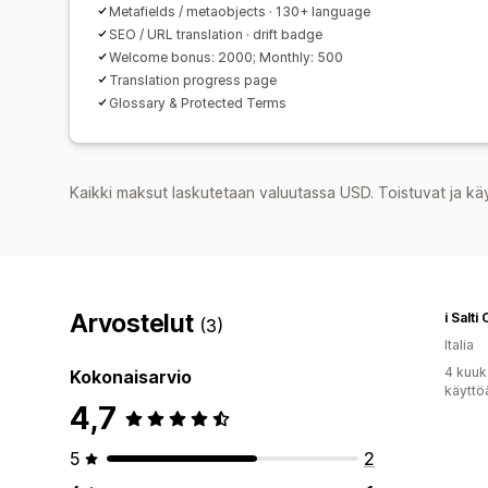
Metafields / metaobjects · 130+ language
SEO / URL translation · drift badge
Welcome bonus: 2000; Monthly: 500
Translation progress page
Glossary & Protected Terms
Kaikki maksut laskutetaan valuutassa USD. Toistuvat ja kä
Arvostelut
i Salti
(3)
Italia
4 kuuk
Kokonaisarvio
käyttö
4,7
5
2