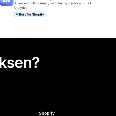
1133 arvostelua yhteensä
Unlimited multi currency switcher by geolocation +AI
Analytics
Built for Shopify
uksen?
Shopify