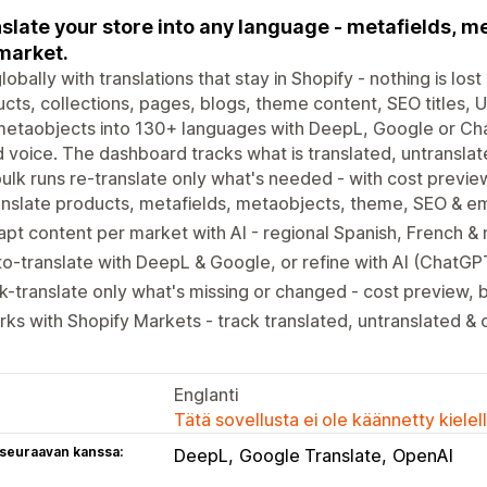
slate your store into any language - metafields, me
market.
globally with translations that stay in Shopify - nothing is lost
cts, collections, pages, blogs, theme content, SEO titles, U
etaobjects into 130+ languages with DeepL, Google or Cha
 voice. The dashboard tracks what is translated, untransla
ulk runs re-translate only what's needed - with cost previe
nslate products, metafields, metaobjects, theme, SEO & em
pt content per market with AI - regional Spanish, French &
o-translate with DeepL & Google, or refine with AI (ChatGP
k-translate only what's missing or changed - cost preview,
ks with Shopify Markets - track translated, untranslated &
Englanti
Tätä sovellusta ei ole käännetty kiele
 seuraavan kanssa:
DeepL
Google Translate
OpenAI