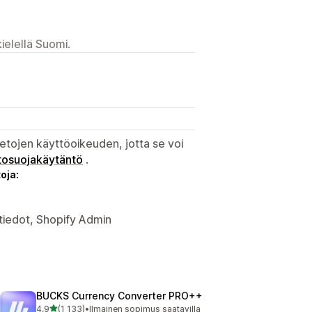
ielellä Suomi.
etojen käyttöoikeuden, jotta se voi
tosuojakäytäntö
.
oja:
iedot, Shopify Admin
BUCKS Currency Converter PRO++
/ 5 tähteä
4,9
(1 133)
•
Ilmainen sopimus saatavilla