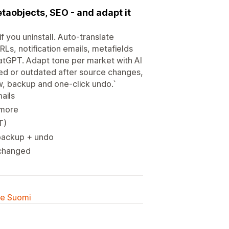
taobjects, SEO - and adapt it
 if you uninstall. Auto-translate
RLs, notification emails, metafields
tGPT. Adapt tone per market with AI
ted or outdated after source changes,
w, backup and one-click undo.`
ails
 more
T)
 backup + undo
 changed
lle Suomi