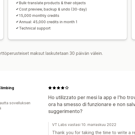
Bulk-translate products & their objects
Cost preview, backup & undo (30-day)
15,000 monthly credits
Annual: 45,000 credits in month 1
Technical support
yttöperusteiset maksut laskutetaan 30 päivän välein.
 Climbing
Ho utilizzato per mesi la app e l'ho t
autta sovelluksen
ora ha smesso di funzionare e non salva
ä
suggerimento?
VT Labs vastasi 10. marraskuu 2022
Thank you for taking the time to write a r