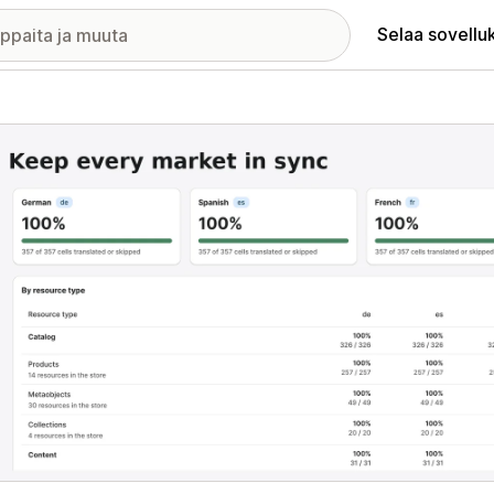
Selaa sovellu
elykuvagalleria