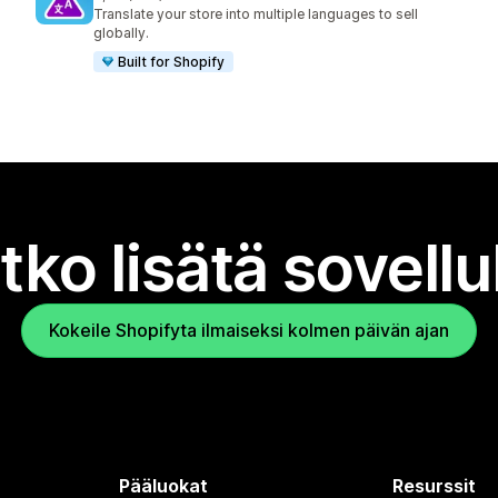
923 arvostelua yhteensä
Translate your store into multiple languages to sell
globally.
Built for Shopify
tko lisätä sovell
Kokeile Shopifyta ilmaiseksi kolmen päivän ajan
Pääluokat
Resurssit