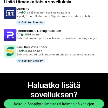
Lisää tämänkaltaisia sovelluksia
Matrixify
/ 5 tähteä
4,9
(1 363)
•
Ilmainen sopimus saatavilla
1363 arvostelua yhteensä
Import, Export, Update and Migrate your store data in bulk
Built for Shopify
Photoroom AI Listing Assistant
/ 5 tähteä
4,7
(26)
•
Ilmainen
26 arvostelua yhteensä
Bulk edit product photos: optimized, consistent catalog images
Sami Bulk Price Editor
/ 5 tähteä
4,8
(151)
•
Ilmainen
151 arvostelua yhteensä
Bulk product editor & auto-revert prices for sales campaigns
Built for Shopify
Haluatko lisätä
sovelluksen?
Kokeile Shopifyta ilmaiseksi kolmen päivän ajan