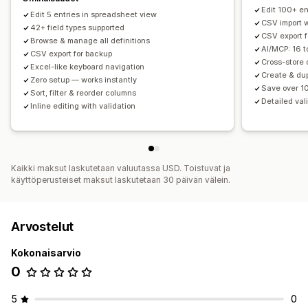
Edit 100+ en
Edit 5 entries in spreadsheet view
CSV import 
42+ field types supported
CSV export f
Browse & manage all definitions
AI/MCP: 16 t
CSV export for backup
Cross-store 
Excel-like keyboard navigation
Create & dup
Zero setup — works instantly
Save over 1
Sort, filter & reorder columns
Detailed val
Inline editing with validation
Kaikki maksut laskutetaan valuutassa USD. Toistuvat ja
käyttöperusteiset maksut laskutetaan 30 päivän välein.
Arvostelut
Kokonaisarvio
0
5
0