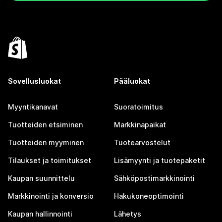
Sovellusluokat
Pääluokat
Myyntikanavat
Suoratoimitus
Tuotteiden etsiminen
Markkinapaikat
Tuotteiden myyminen
Tuotearvostelut
Tilaukset ja toimitukset
Lisämyynti ja tuotepaketit
Kaupan suunnittelu
Sähköpostimarkkinointi
Markkinointi ja konversio
Hakukoneoptimointi
Kaupan hallinnointi
Lähetys