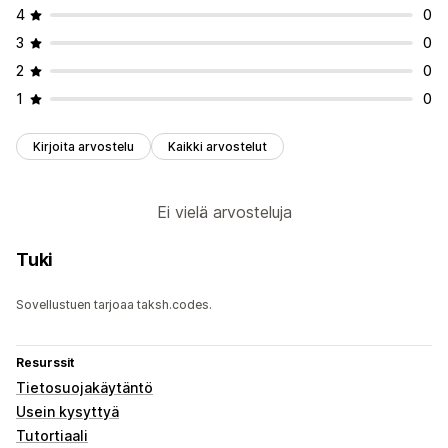
4
0
3
0
2
0
1
0
Kirjoita arvostelu
Kaikki arvostelut
Ei vielä arvosteluja
Tuki
Sovellustuen tarjoaa taksh.codes.
Resurssit
Tietosuojakäytäntö
Usein kysyttyä
Tutortiaali