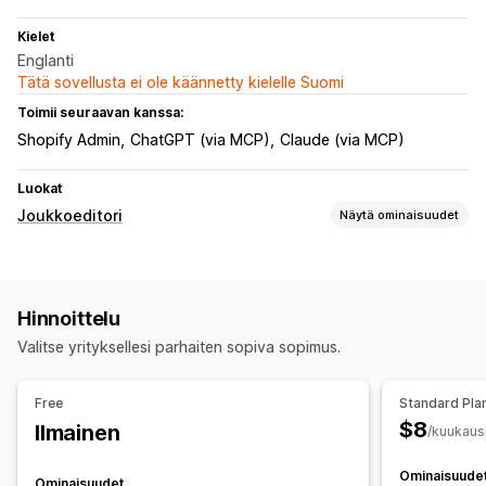
Kielet
Englanti
Tätä sovellusta ei ole käännetty kielelle Suomi
Toimii seuraavan kanssa:
Shopify Admin
ChatGPT (via MCP)
Claude (via MCP)
Luokat
Joukkoeditori
Näytä ominaisuudet
Muokattavat resurssit
Metakentät
Hinnoittelu
Toiminnot
Valitse yrityksellesi parhaiten sopiva sopimus.
Tekoälyavustaja
CSV-tiedostojen tuonti ja vienti
Tietojen siirto
Tietojen synkronointi
Haku ja suodatin
Free
Standard Pla
Joukkomuokkaus
$8
Ilmainen
/kuukaus
Ominaisuude
Ominaisuudet