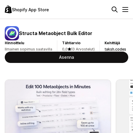
Shopify App Store
Structa Metaobject Bulk Editor
Hinnoittelu
Tähtiarvio
Kehittäjä
Ilmainen sopimus saatavilla
0,0
(0 Arvostelut)
taksh.codes
Asenna