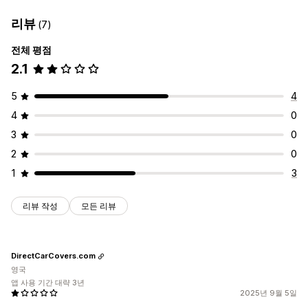
리뷰
(7)
전체 평점
2.1
5
4
4
0
3
0
2
0
1
3
리뷰 작성
모든 리뷰
DirectCarCovers.com
영국
앱 사용 기간 대략 3년
2025년 9월 5일