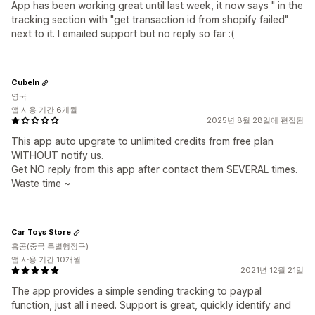
App has been working great until last week, it now says " in the
tracking section with "get transaction id from shopify failed"
next to it. I emailed support but no reply so far :(
CubeIn
영국
앱 사용 기간 6개월
2025년 8월 28일에 편집됨
This app auto upgrate to unlimited credits from free plan
WITHOUT notify us.
Get NO reply from this app after contact them SEVERAL times.
Waste time ~
Car Toys Store
홍콩(중국 특별행정구)
앱 사용 기간 10개월
2021년 12월 21일
The app provides a simple sending tracking to paypal
function, just all i need. Support is great, quickly identify and