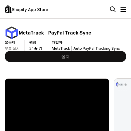
Shopify App Store
MetaTrack ‑ PayPal Track Sync
요금제
평점
개발자
무료 설치
2.1
(7)
MetaTrack | Auto PayPal Tracking Sync
설치