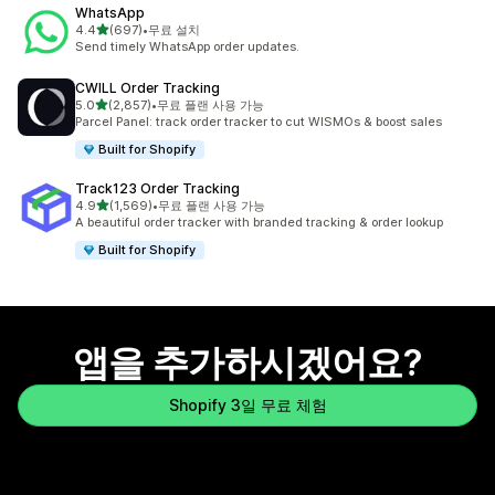
WhatsApp
별 5개 중
4.4
(697)
•
무료 설치
총 리뷰 697개
Send timely WhatsApp order updates.
CWILL Order Tracking
별 5개 중
5.0
(2,857)
•
무료 플랜 사용 가능
총 리뷰 2857개
Parcel Panel: track order tracker to cut WISMOs & boost sales
Built for Shopify
Track123 Order Tracking
별 5개 중
4.9
(1,569)
•
무료 플랜 사용 가능
총 리뷰 1569개
A beautiful order tracker with branded tracking & order lookup
Built for Shopify
앱을 추가하시겠어요?
Shopify 3일 무료 체험