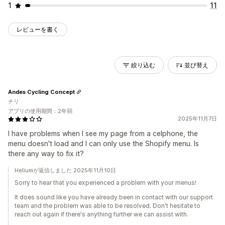
1
11
レビューを書く
絞り込む
並び替え
Andes Cycling Concept
チリ
アプリの使用期間：2年弱
2025年11月7日
I have problems when I see my page from a celphone, the
menu doesn't load and I can only use the Shopify menu. Is
there any way to fix it?
Heliumが返信しました 2025年11月10日
Sorry to hear that you experienced a problem with your menus!
It does sound like you have already been in contact with our support
team and the problem was able to be resolved. Don't hesitate to
reach out again if there's anything further we can assist with.