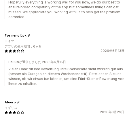
Hopefully everything is working well for you now, we do our best to
ensure broad compatibly of the app but sometimes things can get
missed. We appreciate you working with us to help get the problem
corrected.
Formenglück
ドイツ
アプリの使用期間：6ヶ月
2026年6月13日
Heliumが返信しました 2026年6月15日
Vielen Dank für Ihre Bewertung. Ihre Speisekarte sieht wirklich gut aus
(besser als Curaçao an diesem Wochenende ⚽️). Bitte lassen Sie uns
wissen, ob wir etwas tun können, um eine Fünf-Sterne-Bewertung von
Ihnen zu erhalten.
Afeero
イギリス
2026年3月29日