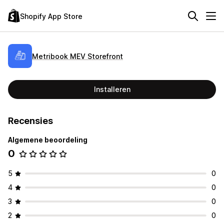
Shopify App Store
Metribook MEV Storefront
Installeren
Recensies
Algemene beoordeling
0
5
0
4
0
3
0
2
0