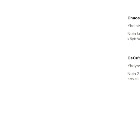
Chaos
Yhdist
Noin k
käyttö
CeCe's
Yhdysv
Noin 2
sovell