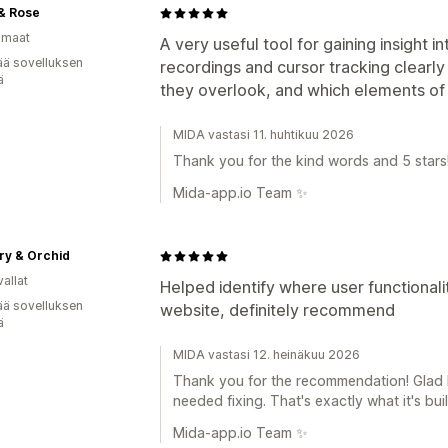
 & Rose
omaat
A very useful tool for gaining insight i
ää sovelluksen
recordings and cursor tracking clearly
ä
they overlook, and which elements of t
MIDA vastasi 11. huhtikuu 2026
Thank you for the kind words and 5 stars!
Mida-app.io Team ✨
ry & Orchid
allat
Helped identify where user functiona
ää sovelluksen
website, definitely recommend
ä
MIDA vastasi 12. heinäkuu 2026
Thank you for the recommendation! Glad
needed fixing. That's exactly what it's bui
Mida-app.io Team ✨