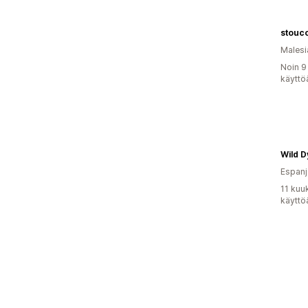
stouc
Malesi
Noin 9
käyttö
Wild 
Espanj
11 kuu
käyttö