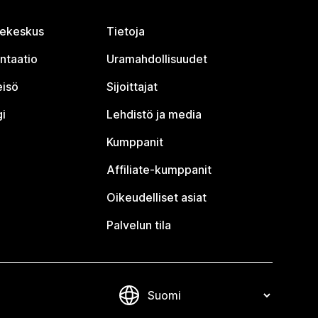
jekeskus
Tietoja
ntaatio
Uramahdollisuudet
eisö
Sijoittajat
i
Lehdistö ja media
Kumppanit
Affiliate-kumppanit
Oikeudelliset asiat
Palvelun tila