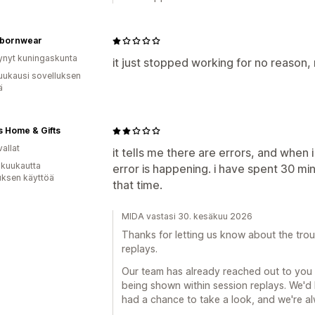
bornwear
ynyt kuningaskunta
it just stopped working for no reason, 
uukausi sovelluksen
ä
 Home & Gifts
allat
it tells me there are errors, and when 
 kuukautta
error is happening. i have spent 30 min
uksen käyttöä
that time.
MIDA vastasi 30. kesäkuu 2026
Thanks for letting us know about the troub
replays.
Our team has already reached out to you 
being shown within session replays. We'd
had a chance to take a look, and we're al