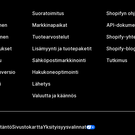
Suoratoimitus
Shopifyn oh
nen
Markkinapaikat
API-dokume
inen
Tuotearvostelut
Shopify-yht
tukset
Lisämyynti ja tuotepaketit
Shopify-blog
u
Sähköpostimarkkinointi
Tutkimus
nversio
Hakukoneoptimointi
i
Lähetys
Valuutta ja käännös
täntö
Sivustokartta
Yksityisyysvalinnat