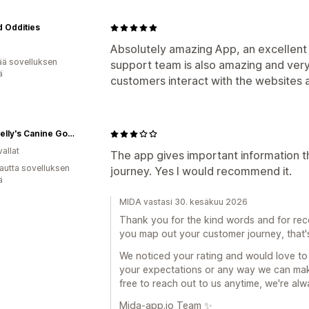
 Oddities
Absolutely amazing App, an excellent 
ää sovelluksen
support team is also amazing and very 
ä
customers interact with the websites a
Miss Nelly's Canine Gourmet
allat
The app gives important information t
autta sovelluksen
journey. Yes I would recommend it.
ä
MIDA vastasi 30. kesäkuu 2026
Thank you for the kind words and for rec
you map out your customer journey, that's 
We noticed your rating and would love to he
your expectations or any way we can make
free to reach out to us anytime, we're alw
Mida-app.io Team ✨