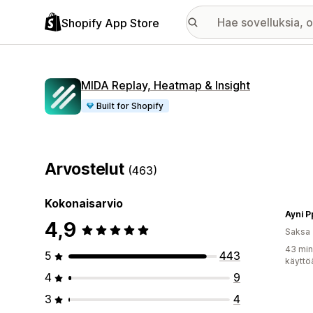
Shopify App Store
MIDA Replay, Heatmap & Insight
Built for Shopify
Arvostelut
(463)
Kokonaisarvio
Ayni 
4,9
Saksa
43 min
5
443
käyttö
4
9
3
4