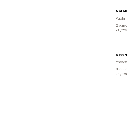
Morbid
Puola
2 päiv
käyttö
Yhdysv
3 kuuk
käyttö