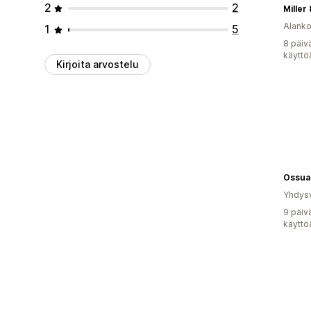
2
2
Miller
Alank
1
5
8 päiv
käyttö
Kirjoita arvostelu
Ossua
Yhdysv
9 päiv
käyttö