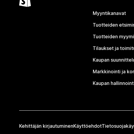
Myyntikanavat
Tuotteiden etsimi
Tuotteiden myym
Tilaukset ja toimi
Kaupan suunnittel
Markkinointi ja ko
Kaupan hallinnoint
Kehittäjän kirjautuminen
Käyttöehdot
Tietosuojakäy