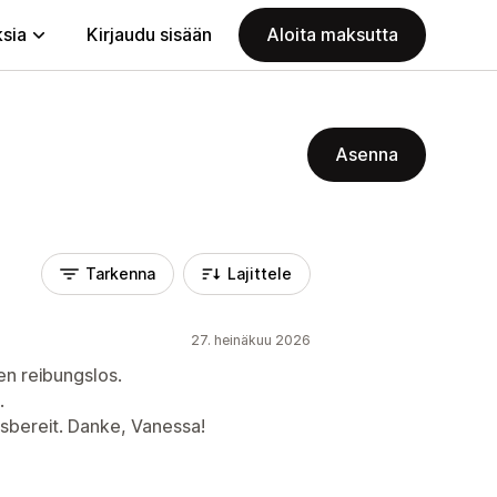
ksia
Kirjaudu sisään
Aloita maksutta
Asenna
Tarkenna
Lajittele
27. heinäkuu 2026
fen reibungslos.
.
lfsbereit. Danke, Vanessa!