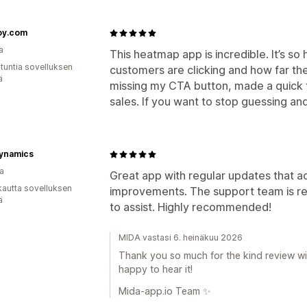
oy.com
a
This heatmap app is incredible. It’s s
 tuntia sovelluksen
customers are clicking and how far the
ä
missing my CTA button, made a quick f
sales. If you want to stop guessing and
Dynamics
a
Great app with regular updates that a
kautta sovelluksen
improvements. The support team is res
ä
to assist. Highly recommended!
MIDA vastasi 6. heinäkuu 2026
Thank you so much for the kind review wi
happy to hear it!
Mida-app.io Team ✨