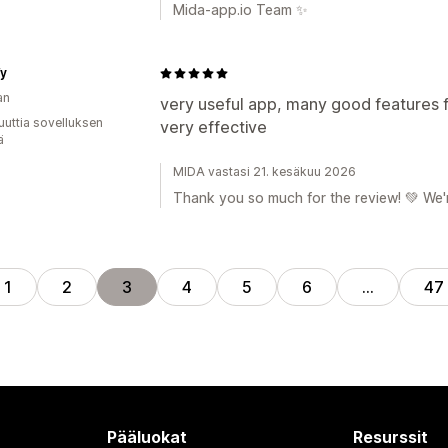
Mida-app.io Team ✨
fy
an
very useful app, many good features f
uuttia sovelluksen
very effective
ä
MIDA vastasi 21. kesäkuu 2026
Thank you so much for the review! 💚 We'r
1
2
3
4
5
6
…
47
Pääluokat
Resurssit