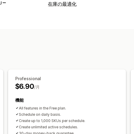
リー
在庫の最適化
在庫管理
自動補充
在庫補充
Professional
$6.90
/月
機能
All features in the Free plan.
Schedule on daily basis.
Create up to 1,000 SKUs per schedule.
Create unlimited active schedules.
30-day money-back guarantee.