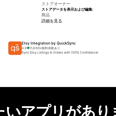
ストアオーナー
ストアデータを表示および編集:
商品
詳細を見る
Etsy Integration by QuickSync
5つ星中
4.9
(1,930)
•
無料体験あり
合計レビュー数：1930件
Sync Etsy Listings & Orders with 100% Confidence!
たいアプリがあり