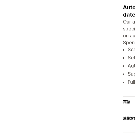
Auto
date
Our a
speci
on au
Spend
Sch
Set
Aut
Sup
Ful
言語
連携対