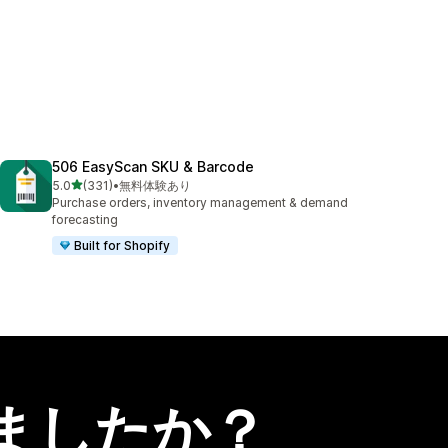
506 EasyScan SKU & Barcode
5つ星中
5.0
(331)
•
無料体験あり
合計レビュー数：331件
Purchase orders, inventory management & demand
forecasting
Built for Shopify
ましたか？