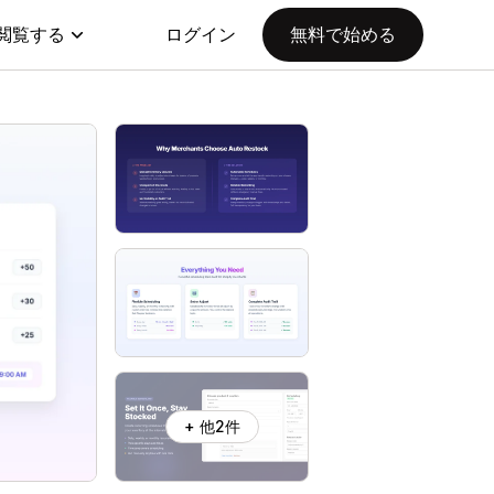
閲覧する
ログイン
無料で始める
+ 他2件