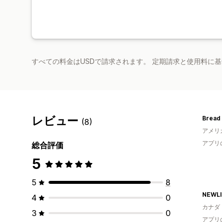
すべての料金はUSDで請求されます。 定期請求と使用料に
レビュー
Bread 
(8)
アメリ
アプリ
総合評価
5
5
8
NEWLI
4
0
カナダ
3
0
アプリ