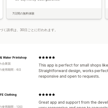
7日間の無料体験
基づく請求は、30日ごとに行われます。
& Water Printshop
カ合衆国
This app is perfect for small shops lik
の使用期間：6日
Straightforward design, works perfect
responsive and open to requests.
FE Clothing
Great app and support from the devel
の使用期間：13日
very responsive and open to requests