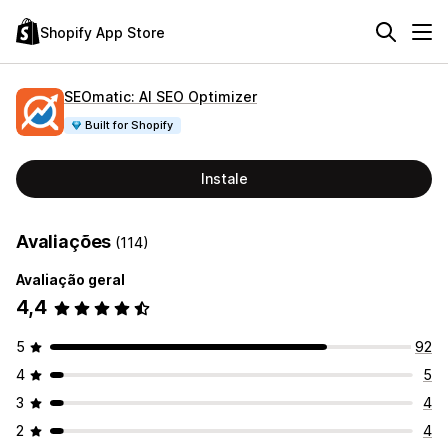
Shopify App Store
SEOmatic: AI SEO Optimizer
Built for Shopify
Instale
Avaliações
(114)
Avaliação geral
4,4
5
92
4
5
3
4
2
4