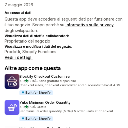
7 maggio 2026
Accesso ai dati
Questa app deve accedere ai seguenti dati per funzionare con
il tuo negozio. Scopri perché su
informativa sulla privacy
degli sviluppatori.
Visualizza dati di staff e collaboratori:
Proprietario del negozio
Visualizza e modifica i dati del negozio:
Prodotti, Shopify Functions
Vedi i dettagli
Altre app come questa
Blockify Checkout Customizer
stelle su 5
4,9
(275)
•
Piano gratuito disponibile
275 recensioni totali
Checkout rules, checkout customizer and discounts to boost AOV
Built for Shopify
Yuko Minimum Order Quantity
stelle su 5
4,9
(89)
•
Gratis
89 recensioni totali
Set minimum order quantity (MOQ) & order limits at checkout
Built for Shopify