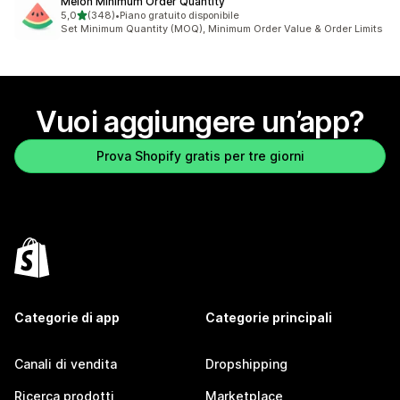
Melon Minimum Order Quantity
stelle su 5
5,0
(348)
•
Piano gratuito disponibile
348 recensioni totali
Set Minimum Quantity (MOQ), Minimum Order Value & Order Limits
Vuoi aggiungere un’app?
Prova Shopify gratis per tre giorni
Categorie di app
Categorie principali
Canali di vendita
Dropshipping
Ricerca prodotti
Marketplace