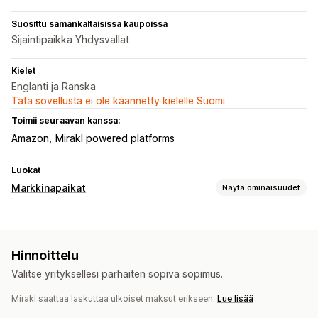
Suosittu samankaltaisissa kaupoissa
Sijaintipaikka Yhdysvallat
Kielet
Englanti ja Ranska
Tätä sovellusta ei ole käännetty kielelle Suomi
Toimii seuraavan kanssa:
Amazon
Mirakl powered platforms
Luokat
Markkinapaikat
Näytä ominaisuudet
Listausten hallinnointi
Syötteen automaatio
Tuotesyöte
Hinnoittelu
Tuotteiden synkronointi
Tuotteiden valinta
Valitse yrityksellesi parhaiten sopiva sopimus.
Tilausten synkronointi
Mirakl saattaa laskuttaa ulkoiset maksut erikseen.
Lue lisää
Tilausten hallinta