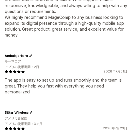
responsive, knowledgeable, and always willing to help with any
questions or requirements.
We highly recommend MageComp to any business looking to
expand its digital presence through a high-quality mobile app
solution. Great product, great service, and excellent value for
money!
Ambalajeria.ro
ルーマニア
アプリの使用期間：2日
2026年7月31日
The app is easy to set up and runs smoothly and the team is
great. They help you fast with everything you need
personalized.
5Star Wireless
アメリカ合衆国
アプリの使用期間：3ヶ月
2026年7月23日