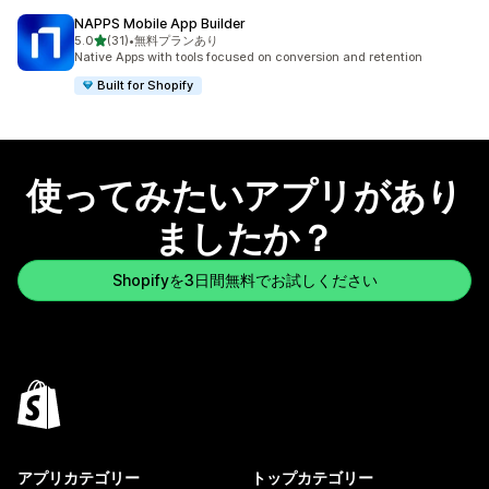
NAPPS Mobile App Builder
5つ星中
5.0
(31)
•
無料プランあり
合計レビュー数：31件
Native Apps with tools focused on conversion and retention
Built for Shopify
使ってみたいアプリがあり
ましたか？
Shopifyを3日間無料でお試しください
アプリカテゴリー
トップカテゴリー