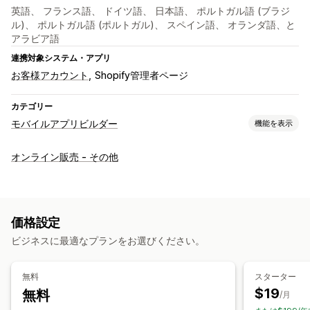
英語、 フランス語、 ドイツ語、 日本語、 ポルトガル語 (ブラジ
ル)、 ポルトガル語 (ポルトガル)、 スペイン語、 オランダ語、と
アラビア語
連携対象システム・アプリ
お客様アカウント
Shopify管理者ページ
カテゴリー
モバイルアプリビルダー
機能を表示
カスタマイズ
オンライン販売 - その他
アプリデザイン
バナー
ホームページ
ログイン
カートページ
商品ページ
テンプレート
ドラッグ&ドロップエディタ
コレクション
複数通貨
複数言語
リアルタイムプレビュー
価格設定
リアルタイム同期
ビジネスに最適なプランをお選びください。
プッシュ通知
カゴ落ち
自動通知
再入荷
ジオロケーション
パーソナライズ
無料
スターター
プロモーション
リッチメディア
スケジュール式
セグメント
$19
無料
/月
カスタム通知