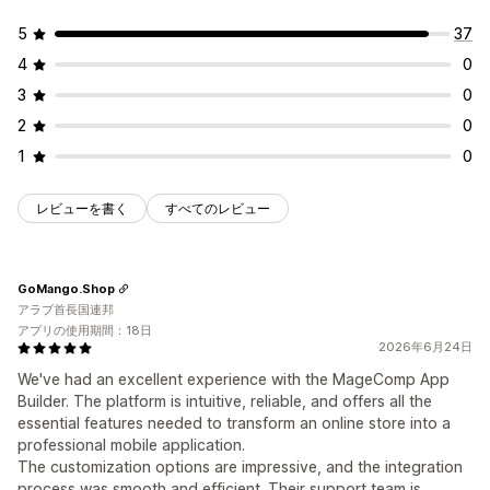
5
37
4
0
3
0
2
0
1
0
レビューを書く
すべてのレビュー
GoMango.Shop
アラブ首長国連邦
アプリの使用期間：18日
2026年6月24日
We've had an excellent experience with the MageComp App
Builder. The platform is intuitive, reliable, and offers all the
essential features needed to transform an online store into a
professional mobile application.
The customization options are impressive, and the integration
process was smooth and efficient. Their support team is