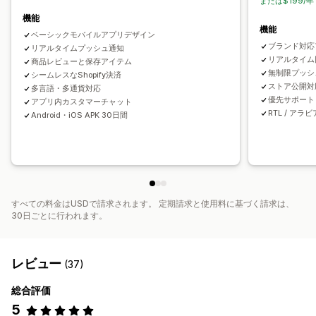
または$199/年
機能
機能
ベーシックモバイルアプリデザイン
ブランド対応
リアルタイムプッシュ通知
リアルタイム
商品レビューと保存アイテム
無制限プッシ
シームレスなShopify決済
ストア公開対
多言語・多通貨対応
優先サポート
アプリ内カスタマーチャット
RTL / アラ
Android・iOS APK 30日間
すべての料金はUSDで請求されます。 定期請求と使用料に基づく請求は、
30日ごとに行われます。
レビュー
(37)
総合評価
5