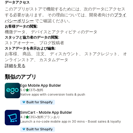
データアクセス
このアプリがストアで機能するためには、次のデータにアクセス
する必要があります。 その理由については、開発者向けの
プライ
バシーポリシー
でご確認ください。
お客様データの閲覧:
機微データ、 デバイスとアクティビティのデータ
スタッフと協力者のデータの閲覧:
ストアオーナー、 ブログ投稿者
ストアデータを表示および編集:
お客様、 商品、 注文、 ディスカウント、 ストアクレジット、 オ
ンラインストア、 カスタムデータ
詳細を見る
類似のアプリ
Ego Mobile App Builder
5つ星中
5.0
(37)
•
無料
合計レビュー数：37件
Native apps with conversion tools & push
Built for Shopify
SimiCart ‑ Mobile App Builder
5つ星中
4.3
(35)
•
無料プランあり
合計レビュー数：35件
Launch a no-code mobile app in 30 mins - Boost sales & loyalty
Built for Shopify