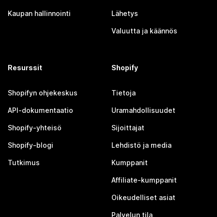
Kaupan hallinnointi
Lähetys
Valuutta ja käännös
Resurssit
Shopify
Shopifyn ohjekeskus
Tietoja
API-dokumentaatio
Uramahdollisuudet
Shopify-yhteisö
Sijoittajat
Shopify-blogi
Lehdistö ja media
Tutkimus
Kumppanit
Affiliate-kumppanit
Oikeudelliset asiat
Palvelun tila