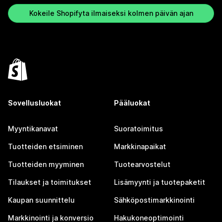
Kokeile Shopifyta ilmaiseksi kolmen päivän ajan
Sovellusluokat
Pääluokat
Myyntikanavat
Suoratoimitus
Tuotteiden etsiminen
Markkinapaikat
Tuotteiden myyminen
Tuotearvostelut
Tilaukset ja toimitukset
Lisämyynti ja tuotepaketit
Kaupan suunnittelu
Sähköpostimarkkinointi
Markkinointi ja konversio
Hakukoneoptimointi