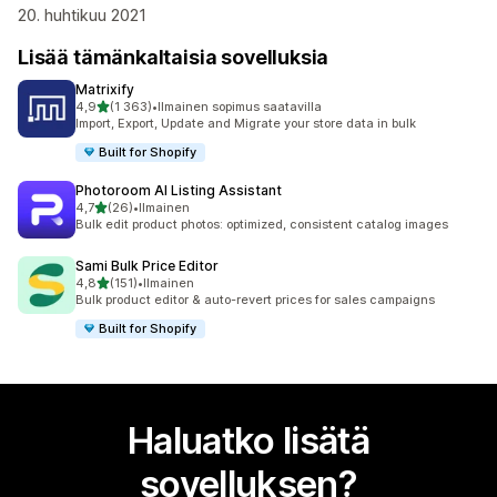
20. huhtikuu 2021
Lisää tämänkaltaisia sovelluksia
Matrixify
/ 5 tähteä
4,9
(1 363)
•
Ilmainen sopimus saatavilla
1363 arvostelua yhteensä
Import, Export, Update and Migrate your store data in bulk
Built for Shopify
Photoroom AI Listing Assistant
/ 5 tähteä
4,7
(26)
•
Ilmainen
26 arvostelua yhteensä
Bulk edit product photos: optimized, consistent catalog images
Sami Bulk Price Editor
/ 5 tähteä
4,8
(151)
•
Ilmainen
151 arvostelua yhteensä
Bulk product editor & auto-revert prices for sales campaigns
Built for Shopify
Haluatko lisätä
sovelluksen?