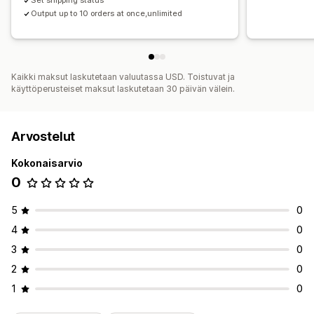
Set shipping status
Output up to 10 orders at once,unlimited
Kaikki maksut laskutetaan valuutassa USD. Toistuvat ja
käyttöperusteiset maksut laskutetaan 30 päivän välein.
Arvostelut
Kokonaisarvio
0
5
0
4
0
3
0
2
0
1
0