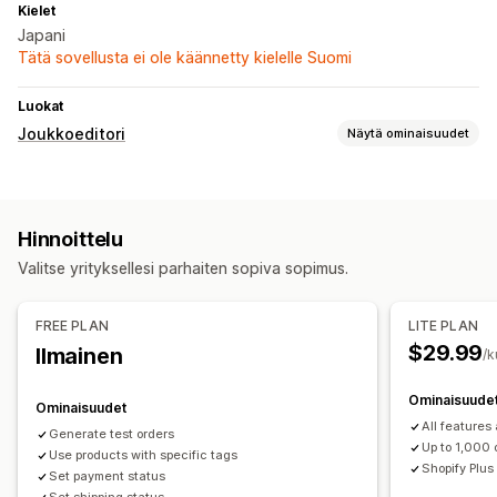
Kielet
Japani
Tätä sovellusta ei ole käännetty kielelle Suomi
Luokat
Joukkoeditori
Näytä ominaisuudet
Muokattavat resurssit
Tilaukset
Hinnoittelu
Toiminnot
Valitse yrityksellesi parhaiten sopiva sopimus.
Ajastetut tehtävät
Joukkomuokkaus
FREE PLAN
LITE PLAN
$29.99
Ilmainen
/k
Ominaisuude
Ominaisuudet
All features 
Generate test orders
Up to 1,000 
Use products with specific tags
Shopify Plus
Set payment status