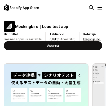
Shopify App Store
Mockingbird｜Load test app
Hinnoittelu
Tähtiarvio
Kehittäjä
Ilmainen sopimus saatavilla
0,0
(0 Arvostelut)
Flagship Inc.
Asenna