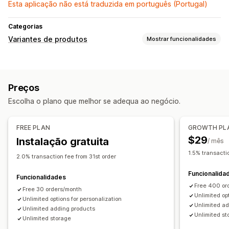
Esta aplicação não está traduzida em português (Portugal)
Categorias
Variantes de produtos
Mostrar funcionalidades
Personalização
Tipos de letra
Menus pendentes
Preços
Carregamento de ficheiros
Várias seleções
Escolha o plano que melhor se adequa ao negócio.
Botões de rádio
Texto personalizado
Pré-visualização
Apresentação de variantes
FREE PLAN
GROWTH PL
Preços
$29
Instalação gratuita
/ mês
Sobretaxas de variantes
1.5% transacti
2.0% transaction fee from 31st order
Inventário
Funcionalida
Funcionalidades
Gestão de SKU
Atualizações automáticas
Free 400 or
Free 30 orders/month
Unlimited op
Unlimited options for personalization
Unlimited a
Unlimited adding products
Unlimited st
Unlimited storage