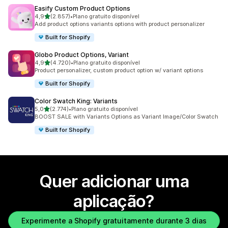
Easify Custom Product Options
de 5 estrelas
4,9
(2.857)
•
Plano gratuito disponível
2857 total de avaliações
Add product options variants options with product personalizer
Built for Shopify
Globo Product Options, Variant
de 5 estrelas
4,9
(4.720)
•
Plano gratuito disponível
4720 total de avaliações
Product personalizer, custom product option w/ variant options
Built for Shopify
Color Swatch King: Variants
de 5 estrelas
5,0
(2.774)
•
Plano gratuito disponível
2774 total de avaliações
BOOST SALE with Variants Options as Variant Image/Color Swatch
Built for Shopify
Quer adicionar uma
aplicação?
Experimente a Shopify gratuitamente durante 3 dias