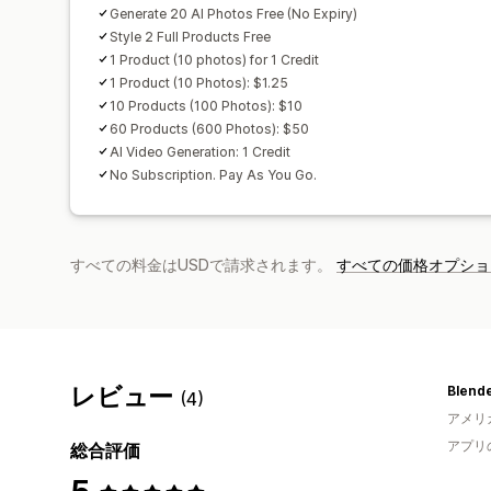
Generate 20 AI Photos Free (No Expiry)
Style 2 Full Products Free
1 Product (10 photos) for 1 Credit
1 Product (10 Photos): $1.25
10 Products (100 Photos): $10
60 Products (600 Photos): $50
AI Video Generation: 1 Credit
No Subscription. Pay As You Go.
すべての料金はUSDで請求されます。
すべての価格オプショ
レビュー
Blend
(4)
アメリ
アプリ
総合評価