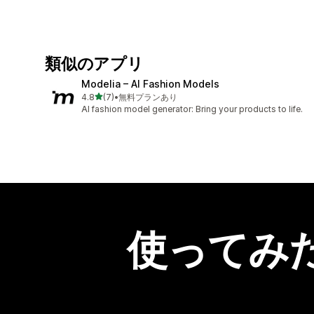
類似のアプリ
Modelia – AI Fashion Models
5つ星中
4.8
(7)
•
無料プランあり
合計レビュー数：7件
AI fashion model generator: Bring your products to life.
使ってみ