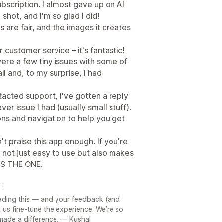
bscription. I almost gave up on AI
shot, and I'm so glad I did!
 are fair, and the images it creates
customer service – it's fantastic!
were a few tiny issues with some of
l and, to my surprise, I had
acted support, I've gotten a reply
er issue I had (usually small stuff).
ns and navigation to help you get
n't praise this app enough. If you're
s not just easy to use but also makes
 IS THE ONE.
3日
ading this — and your feedback (and
 us fine-tune the experience. We’re so
 made a difference. — Kushal