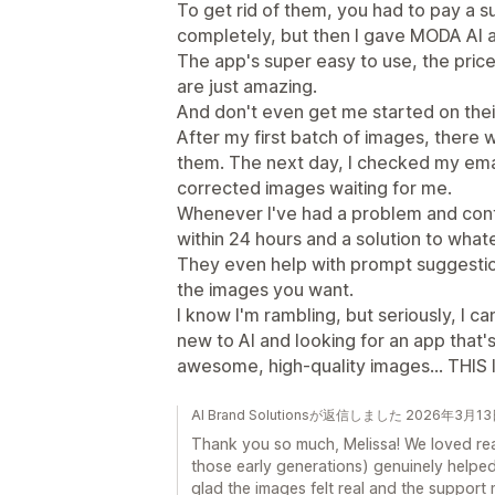
To get rid of them, you had to pay a su
completely, but then I gave MODA AI a 
The app's super easy to use, the prices
are just amazing.
And don't even get me started on their 
After my first batch of images, there 
them. The next day, I checked my emai
corrected images waiting for me.
Whenever I've had a problem and cont
within 24 hours and a solution to whatev
They even help with prompt suggestio
the images you want.
I know I'm rambling, but seriously, I ca
new to AI and looking for an app that'
awesome, high-quality images... THIS
AI Brand Solutionsが返信しました 2026年3月1
Thank you so much, Melissa! We loved re
those early generations) genuinely helped
glad the images felt real and the support