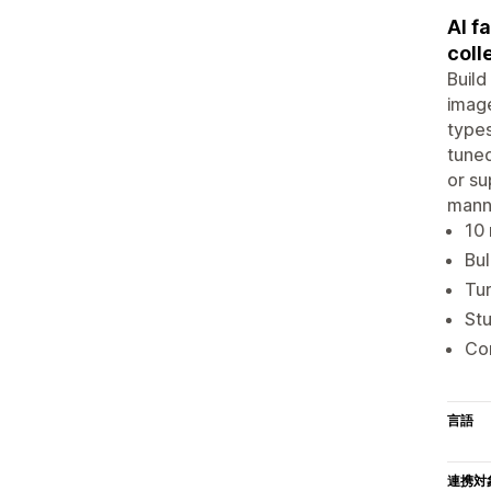
AI f
coll
Build
image
types
tuned
or su
mann
10 
Bul
Tur
Stu
Con
言語
連携対