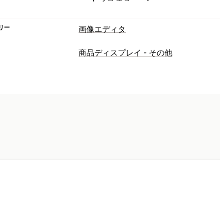
リー
画像エディタ
画像の最適化
商品ディスプレイ - その他
自動最適化
背景の削除
AI生成
カスタ
一括編集
フォーマット変換
ダウンロード
ファ