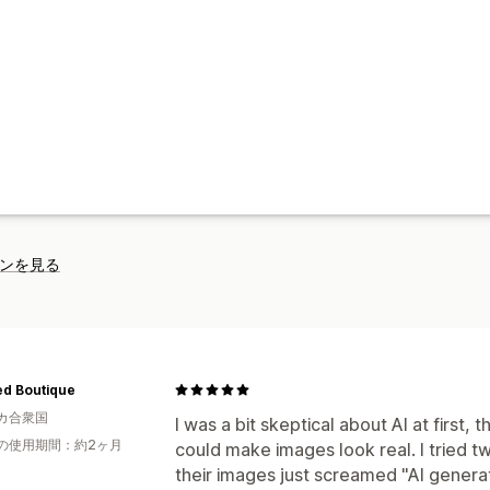
ンを見る
ed Boutique
カ合衆国
I was a bit skeptical about AI at first, 
の使用期間：約2ヶ月
could make images look real. I tried 
their images just screamed "AI gener