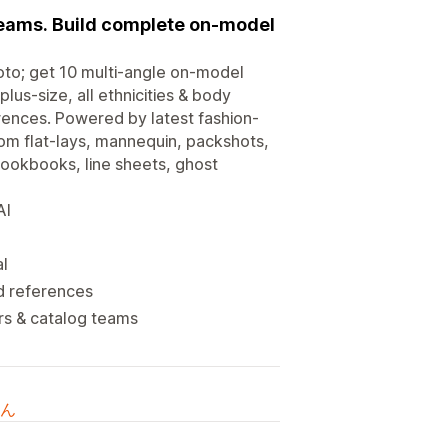
teams. Build complete on-model
oto; get 10 multi-angle on-model
us-size, all ethnicities & body
rences. Powered by latest fashion-
from flat-lays, mannequin, packshots,
lookbooks, line sheets, ghost
AI
al
d references
rs & catalog teams
ん