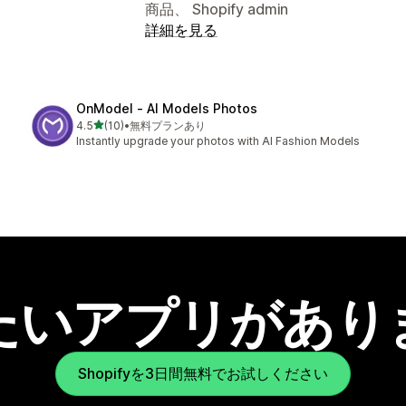
商品、 Shopify admin
詳細を見る
OnModel ‑ AI Models Photos
5つ星中
4.5
(10)
•
無料プランあり
合計レビュー数：10件
Instantly upgrade your photos with AI Fashion Models
たいアプリがあり
Shopifyを3日間無料でお試しください