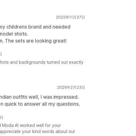
2025年11月27日
 my childrens brand and needed
model shots.
n. The sets are looking great!
日
hots and backgrounds turned out exactly
2026年2月23日
dian outfits well, I was impressed.
n quick to answer all my questions.
3日
 Moda AI worked well for your
 appreciate your kind words about our