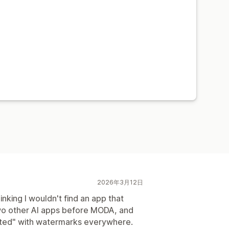
2026年3月12日
thinking I wouldn't find an app that
two other AI apps before MODA, and
ated" with watermarks everywhere.