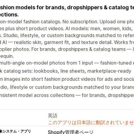
ashion models for brands, dropshippers & catalog 
ections.
 on-model fashion catalogs. No subscription. Upload one ph
s plus short product videos. AI models: men, women, kids, pl
. Studio, lifestyle, or custom backgrounds matched to refe
 AI — realistic skin, garment fit, and texture detail. Works 
pplier photos. For brands, dropshippers & catalog teams — 
equin.
multi-angle on-model photos from 1 input — fashion-tuned 
k catalog sets: lookbooks, line sheets, marketplace-ready
n images into short fashion product videos for ads and soci
dio, lifestyle or custom backgrounds matched to your bran
sistent model across collections — for brands, dropshippe
英語
このアプリは日本語に翻訳されていませ
象システム・アプリ
Shopify管理者ページ