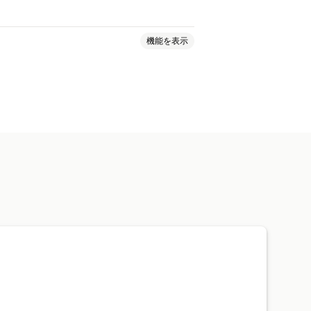
機能を表示
ム背景
生成塗りつぶし
イルのアップロード
サイズ変更