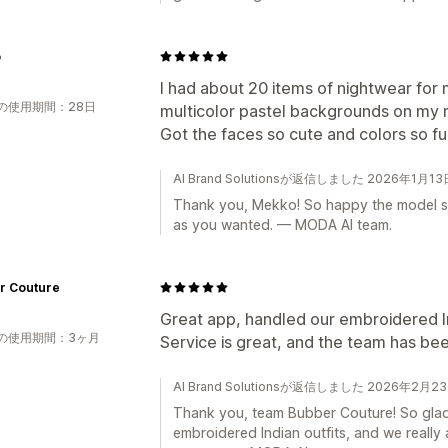
o
I had about 20 items of nightwear for
の使用期間：28日
multicolor pastel backgrounds on my 
Got the faces so cute and colors so fu
AI Brand Solutionsが返信しました 2026年1月13
Thank you, Mekko! So happy the model s
as you wanted. — MODA AI team.
r Couture
Great app, handled our embroidered In
の使用期間：3ヶ月
Service is great, and the team has bee
AI Brand Solutionsが返信しました 2026年2月2
Thank you, team Bubber Couture! So glad
embroidered Indian outfits, and we really