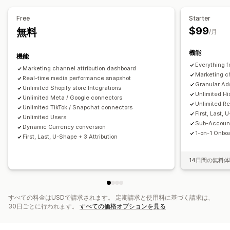
利益に関するインサイト
購入の追跡
UTM追跡
パフォーマンス分析
Free
Starter
ビジュアルとレポート
$99
無料
パフォーマンス追跡
広告支出
ROI分析
クリックスルー率
/月
分析ダッシュボード
複数ストアレポート
データのエクスポート
コンバージョントラッキング
顧客獲得単価
ダッシュボード
履歴分析
機能
機能
インプレッション数
UTMアトリビューション
トラフィック元
Everything f
Marketing channel attribution dashboard
Marketing c
Real-time media performance snapshot
Granular Ad
Unlimited Shopify store Integrations
Unlimited Hi
Unlimited Meta / Google connectors
Unlimited R
Unlimited TikTok / Snapchat connectors
First, Last, 
Unlimited Users
Sub-Account
Dynamic Currency conversion
1-on-1 Onboa
First, Last, U-Shape + 3 Attribution
14日間の無料
すべての料金はUSDで請求されます。 定期請求と使用料に基づく請求は、
30日ごとに行われます。
すべての価格オプションを見る