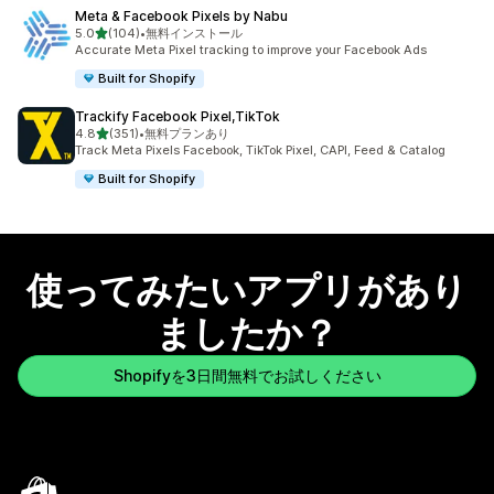
Meta & Facebook Pixels by Nabu
5つ星中
5.0
(104)
•
無料インストール
合計レビュー数：104件
Accurate Meta Pixel tracking to improve your Facebook Ads
Built for Shopify
Trackify Facebook Pixel,TikTok
5つ星中
4.8
(351)
•
無料プランあり
合計レビュー数：351件
Track Meta Pixels Facebook, TikTok Pixel, CAPI, Feed & Catalog
Built for Shopify
使ってみたいアプリがあり
ましたか？
Shopifyを3日間無料でお試しください