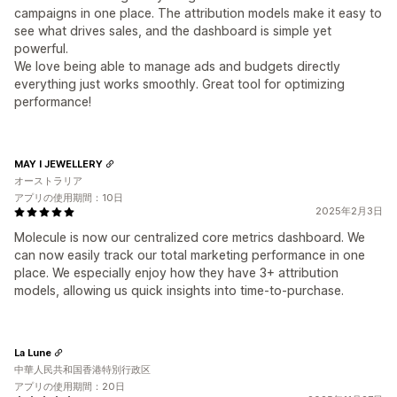
campaigns in one place. The attribution models make it easy to
see what drives sales, and the dashboard is simple yet
powerful.
We love being able to manage ads and budgets directly
everything just works smoothly. Great tool for optimizing
performance!
MAY I JEWELLERY
オーストラリア
アプリの使用期間：10日
2025年2月3日
Molecule is now our centralized core metrics dashboard. We
can now easily track our total marketing performance in one
place. We especially enjoy how they have 3+ attribution
models, allowing us quick insights into time-to-purchase.
La Lune
中華人民共和国香港特別行政区
アプリの使用期間：20日