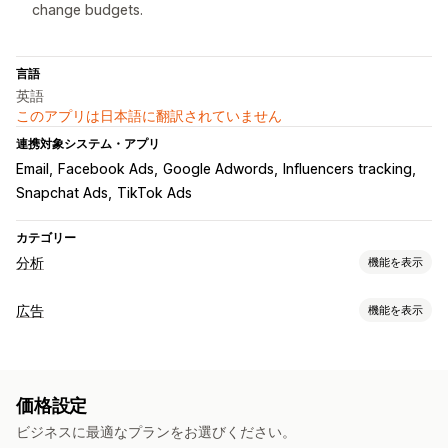
change budgets.
言語
英語
このアプリは日本語に翻訳されていません
連携対象システム・アプリ
Email
Facebook Ads
Google Adwords
Influencers tracking
Snapchat Ads
TikTok Ads
カテゴリー
分析
機能を表示
お客様の操作動向
広告
機能を表示
リアルタイム追跡
アクティビティ追跡
顧客生涯価値 (LTV)
ターゲティング
コホート分析
購買層
ロケーションベース
操作動向
マーケティングと販売
価格設定
キャンペーン管理
マーケティングアトリビューション
ROAS
ビジネスに最適なプランをお選びください。
入札の最適化