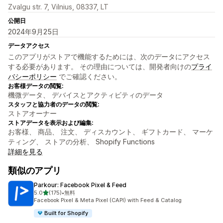
Zvalgu str. 7, Vilnius, 08337, LT
公開日
2024年9月25日
データアクセス
このアプリがストアで機能するためには、次のデータにアクセス
する必要があります。 その理由については、開発者向けの
プライ
バシーポリシー
でご確認ください。
お客様データの閲覧:
機微データ、 デバイスとアクティビティのデータ
スタッフと協力者のデータの閲覧:
ストアオーナー
ストアデータを表示および編集:
お客様、 商品、 注文、 ディスカウント、 ギフトカード、 マーケ
ティング、 ストアの分析、 Shopify Functions
詳細を見る
類似のアプリ
Parkour: Facebook Pixel & Feed
5つ星中
5.0
(175)
•
無料
合計レビュー数：175件
Facebook Pixel & Meta Pixel (CAPI) with Feed & Catalog
Built for Shopify