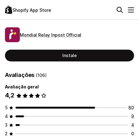
Shopify App Store
Mondial Relay Inpost Official
Instale
Avaliações
(106)
Avaliação geral
4,2
5
80
4
9
3
4
2
0