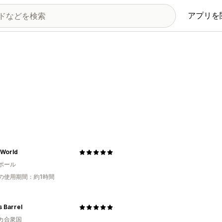
アプリを
World
ポール
の使用期間：約1時間
s Barrel
カ合衆国