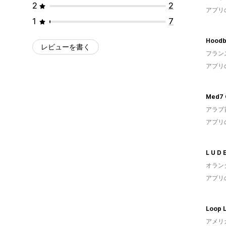
2
2
アプリ
1
7
Hoodb
レビューを書く
フラン
アプリ
Med7 
アラブ
アプリ
L U D 
オラン
アプリ
Loop 
アメリ