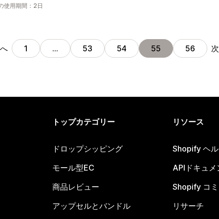
の使用期間：2日
へ
次
1
…
53
54
55
56
トップカテゴリー
リソース
ドロップシッピング
Shopify 
モール型EC
APIドキュメ
商品レビュー
Shopify 
アップセルとバンドル
リサーチ