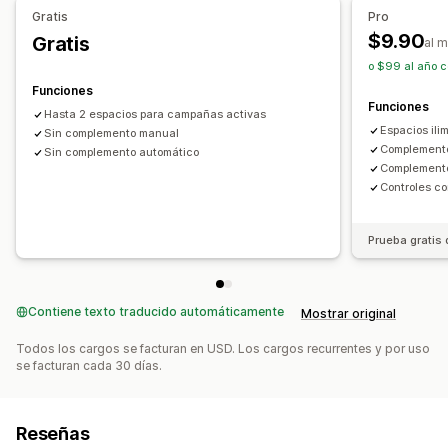
Texto personalizado
Notificaciones de correo electrónico
Gratis
Pro
Fecha de disponibilidad
Variantes
$9.90
Gratis
al 
o $99 al año c
Opciones de pago
Funciones
Pagos diferidos
Funciones
Hasta 2 espacios para campañas activas
Espacios il
Sin complemento manual
Complement
Sin complemento automático
Complemento
Controles c
Prueba gratis 
Contiene texto traducido automáticamente
Mostrar original
Todos los cargos se facturan en USD. Los cargos recurrentes y por uso
se facturan cada 30 días.
Reseñas