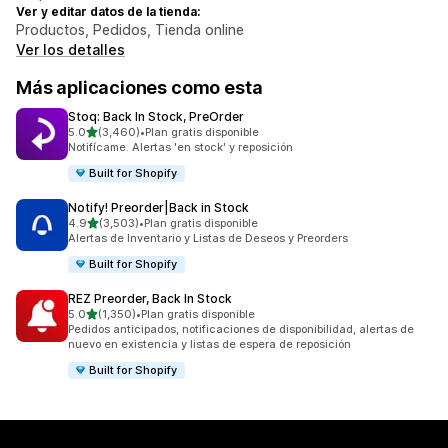
Ver y editar datos de la tienda:
Productos, Pedidos, Tienda online
Ver los detalles
Más aplicaciones como esta
Stoq: Back In Stock, PreOrder
de 5 estrellas
5.0
(3,460)
•
Plan gratis disponible
3460 reseñas en total
Notifícame. Alertas 'en stock' y reposición
Built for Shopify
Notify! Preorder|Back in Stock
de 5 estrellas
4.9
(3,503)
•
Plan gratis disponible
3503 reseñas en total
Alertas de Inventario y Listas de Deseos y Preorders
Built for Shopify
REZ Preorder, Back In Stock
de 5 estrellas
5.0
(1,350)
•
Plan gratis disponible
1350 reseñas en total
Pedidos anticipados, notificaciones de disponibilidad, alertas de
nuevo en existencia y listas de espera de reposición
Built for Shopify