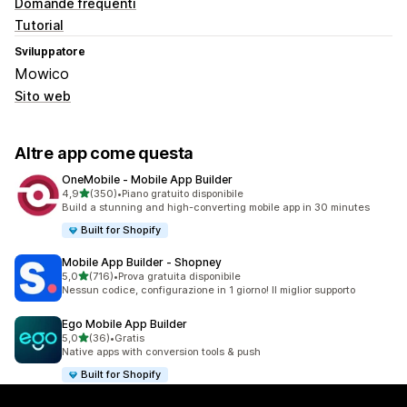
Domande frequenti
Tutorial
Sviluppatore
Mowico
Sito web
Altre app come questa
OneMobile ‑ Mobile App Builder
stelle su 5
4,9
(350)
•
Piano gratuito disponibile
350 recensioni totali
Build a stunning and high-converting mobile app in 30 minutes
Built for Shopify
Mobile App Builder ‑ Shopney
stelle su 5
5,0
(716)
•
Prova gratuita disponibile
716 recensioni totali
Nessun codice, configurazione in 1 giorno! Il miglior supporto
Ego Mobile App Builder
stelle su 5
5,0
(36)
•
Gratis
36 recensioni totali
Native apps with conversion tools & push
Built for Shopify