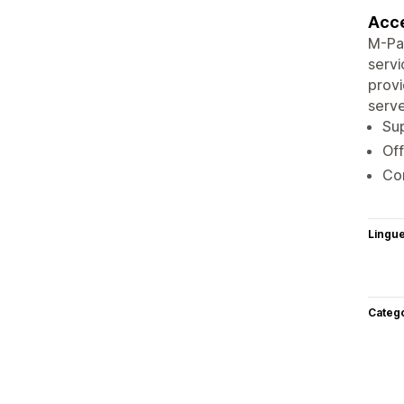
Acce
M-Pa
servi
provi
serve
Sup
Off
Com
Lingu
Categ