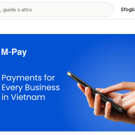
Sfogli
ria immagini in evidenza