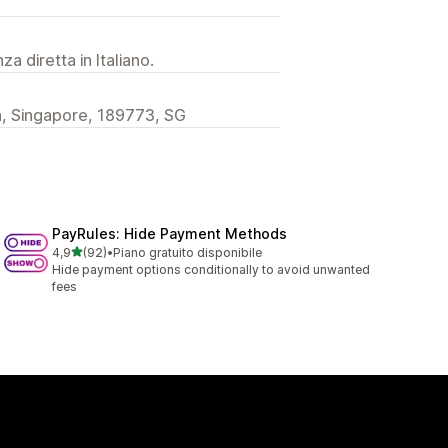
a diretta in Italiano.
, Singapore, 189773, SG
PayRules: Hide Payment Methods
stelle su 5
4,9
(92)
•
Piano gratuito disponibile
92 recensioni totali
Hide payment options conditionally to avoid unwanted
fees