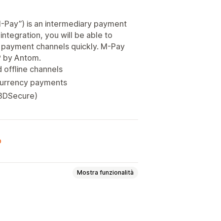
Pay”) is an intermediary payment
integration, you will be able to
e payment channels quickly. M-Pay
P by Antom.
 offline channels
-currency payments
 3DSecure)
o
Mostra funzionalità