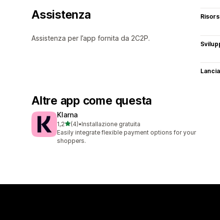
Assistenza
Risor
Assistenza per l’app fornita da 2C2P.
Svilup
Lancia
Altre app come questa
Klarna
stelle su 5
1,2
(4)
•
Installazione gratuita
4 recensioni totali
Easily integrate flexible payment options for your
shoppers.