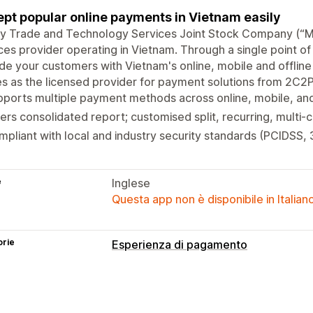
pt popular online payments in Vietnam easily
y Trade and Technology Services Joint Stock Company (“M-
ces provider operating in Vietnam. Through a single point of 
de your customers with Vietnam's online, mobile and offlin
s as the licensed provider for payment solutions from 2C2
ports multiple payment methods across online, mobile, and
ers consolidated report; customised split, recurring, multi
pliant with local and industry security standards (PCIDSS,
e
Inglese
Questa app non è disponibile in Italian
orie
Esperienza di pagamento
Opzioni di visualizzazione
Messaggi di pagamento