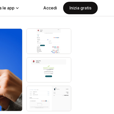
a le app
Accedi
Inizia gratis