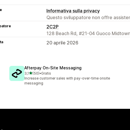
se
Informativa sulla privacy
Questo sviluppatore non offre assistenz
patore
2C2P
128 Beach Rd, #21-04 Guoco Midtown
ta
20 aprile 2026
Afterpay On‑Site Messaging
stelle su 5
3,1
(50)
•
Gratis
50 recensioni totali
Increase customer sales with pay-over-time onsite
messaging