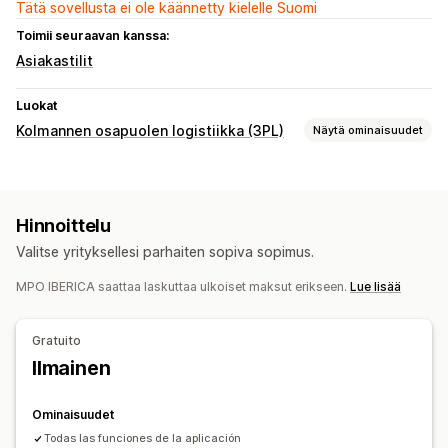
Tätä sovellusta ei ole käännetty kielelle Suomi
Toimii seuraavan kanssa:
Asiakastilit
Luokat
Kolmannen osapuolen logistiikka (3PL)
Näytä ominaisuudet
Tilausten hallinta
Jakelu
Pakkausluettelot
Usean toimittajan seuranta
Hinnoittelu
Asiakasilmoitukset
Palautukset
Valitse yrityksellesi parhaiten sopiva sopimus.
Varastonhallinta
MPO IBERICA saattaa laskuttaa ulkoiset maksut erikseen.
Lue lisää
Auto-sync
Varaston muutokset
Varastoilmoitukset
SKU-kartoitus
Gratuito
Ilmainen
Ominaisuudet
Todas las funciones de la aplicación