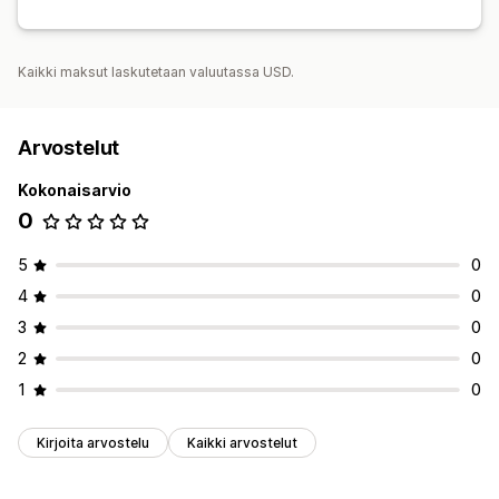
Kaikki maksut laskutetaan valuutassa USD.
Arvostelut
Kokonaisarvio
0
5
0
4
0
3
0
2
0
1
0
Kirjoita arvostelu
Kaikki arvostelut