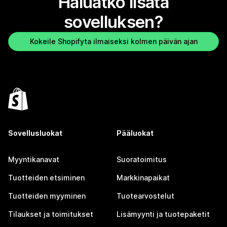
Haluatko lisätä
sovelluksen?
Kokeile Shopifyta ilmaiseksi kolmen päivän ajan
Sovellusluokat
Pääluokat
Myyntikanavat
Suoratoimitus
Tuotteiden etsiminen
Markkinapaikat
Tuotteiden myyminen
Tuotearvostelut
Tilaukset ja toimitukset
Lisämyynti ja tuotepaketit