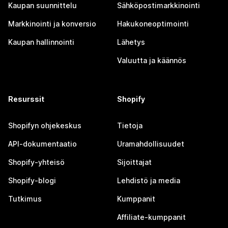
Kaupan suunnittelu
Sähköpostimarkkinointi
Markkinointi ja konversio
Hakukoneoptimointi
Kaupan hallinnointi
Lähetys
Valuutta ja käännös
Resurssit
Shopify
Shopifyn ohjekeskus
Tietoja
API-dokumentaatio
Uramahdollisuudet
Shopify-yhteisö
Sijoittajat
Shopify-blogi
Lehdistö ja media
Tutkimus
Kumppanit
Affiliate-kumppanit