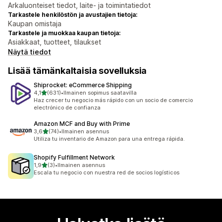
Arkaluonteiset tiedot, laite- ja toimintatiedot
Tarkastele henkilöstön ja avustajien tietoja:
Kaupan omistaja
Tarkastele ja muokkaa kaupan tietoja:
Asiakkaat, tuotteet, tilaukset
Näytä tiedot
Lisää tämänkaltaisia sovelluksia
Shiprocket: eCommerce Shipping
/ 5 tähteä
4,1
(631)
•
Ilmainen sopimus saatavilla
631 arvostelua yhteensä
Haz crecer tu negocio más rápido con un socio de comercio
electrónico de confianza
Amazon MCF and Buy with Prime
/ 5 tähteä
3,6
(74)
•
Ilmainen asennus
74 arvostelua yhteensä
Utiliza tu inventario de Amazon para una entrega rápida.
Shopify Fulfillment Network
/ 5 tähteä
1,9
(3)
•
Ilmainen asennus
3 arvostelua yhteensä
Escala tu negocio con nuestra red de socios logísticos