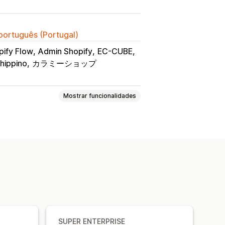
 português (Portugal)
pify Flow
Admin Shopify
EC-CUBE
hippino
カラミーショップ
Mostrar funcionalidades
s
Níveis de VIP
OS
Vantagens de adesão
Serviços
SUPER ENTERPRISE