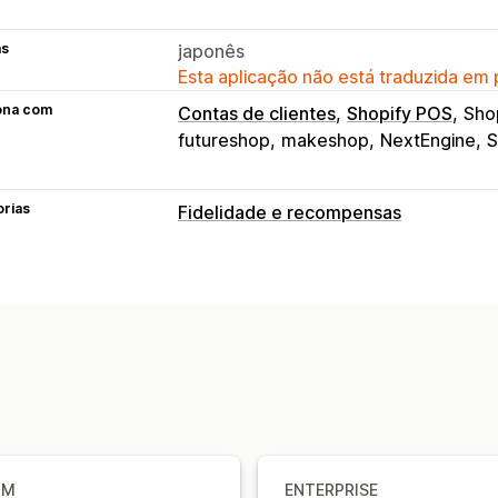
as
japonês
Esta aplicação não está traduzida em
ona com
Contas de clientes
Shopify POS
Sho
futureshop
makeshop
NextEngine
S
orias
Fidelidade e recompensas
Tipos de programas
Programas de recompensas
Adesõe
Recompensas que pode oferecer
Pontos
Descontos
Recompensas P
UM
ENTERPRISE