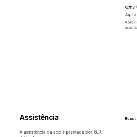
なかよ
Japão
Aprox
usando
Assistência
Recur
A assistência da app é prestada por 株式