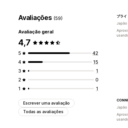
Avaliações
ブライ
(59)
Japão
Aprox
Avaliação geral
usando
4,7
5
42
4
15
3
1
2
0
1
1
CONN
Escrever uma avaliação
Japão
Todas as avaliações
Aprox
usando