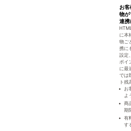
お客
物が
連携
HT
に本
物ご
携に
設定
ポイ
に最
では
ト残
お
よ
商
期
有
す