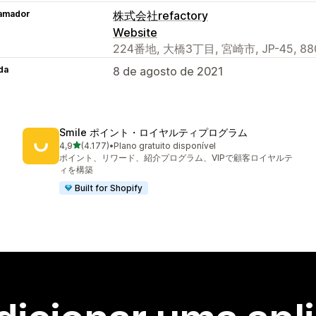
amador
株式会社refactory
Website
224番地, 大橋3丁目, 宮崎市, JP-45, 880
da
8 de agosto de 2021
Smile ポイント・ロイヤルティプログラム
de 5 estrelas
4,9
(4.177)
•
Plano gratuito disponível
4177 total de avaliações
ポイント、リワード、紹介プログラム、VIPで顧客ロイヤルテ
ィを構築
Built for Shopify