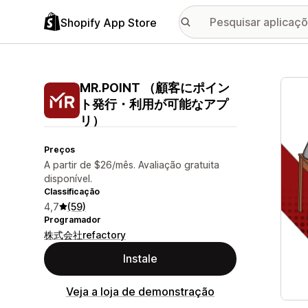
Shopify App Store
Galer
MR.POINT （顧客にポイン
ト発行・利用が可能なアプ
リ）
Preços
A partir de $26/mês. Avaliação gratuita
disponível.
Classificação
4,7
(59)
Programador
株式会社refactory
Instale
Veja a loja de demonstração