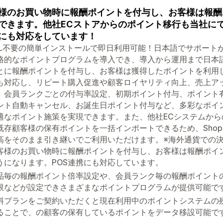
様のお買い物時に報酬ポイントを付与し、お客様は報酬
できます。他社ECストアからのポイント移行も当社にて
にも対応をしています！
ML不要の簡単インストールで即日利用可能！日本語でサポート
格的なポイントプログラムを導入でき、導入から運用まで日本
とに報酬ポイントを付与し、お客様は獲得したポイントを利用し
も対応し、リピート購入促進や顧客ロイヤリティ向上、売上ア
、会員ランクごとの付与率設定、初期ポイント付与、ポイント
ント自動キャンセル、お誕生日ポイント付与など、多彩なポイ
適なポイント施策を実現できます。また、他社ECシステムか
既存顧客様の保有ポイントを一括インポートできるため、Shop
高をそのまま引き継いでご利用いただけます。※海外通貨での
客様のお買い物時に報酬ポイントを付与し、お客様は報酬ポイ
うになります。POS連携にも対応しています。
品毎の報酬ポイント倍率設定や、会員ランク毎の報酬ポイント
限などが設定できさまざまなポイントプログラムが提供可能で
料プランをご契約いただくと現在利用中のポイントシステムの残
ることで、の顧客の保有しているポイントをデータ移設可能で