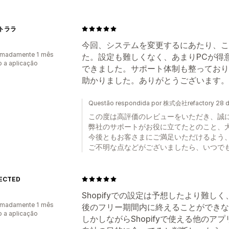
トララ
今回、システムを変更するにあたり、こ
imadamente 1 mês
た。設定も難しくなく、あまりPCが得
 a aplicação
できました。サポート体制も整っており
助かりました。ありがとうございます。
Questão respondida por 株式会社refactory 28 d
この度は高評価のレビューをいただき、誠
弊社のサポートがお役に立てたとのこと、
今後ともお客さまにご満足いただけるよう
ご不明な点などがございましたら、いつで
ECTED
Shopifyでの設定は予想したより難
imadamente 1 mês
後のフリー期間内に終えることができな
 a aplicação
しかしながらShopifyで使える他のアプ