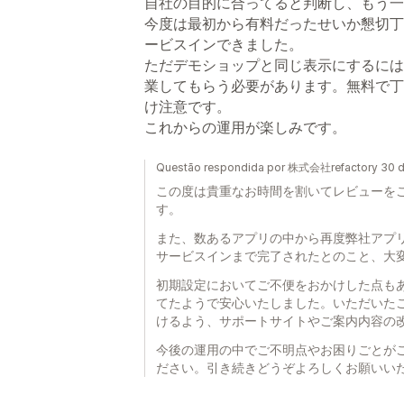
自社の目的に合ってると判断し、もう一
今度は最初から有料だったせいか懇切丁
ービスインできました。
ただデモショップと同じ表示にするには
業してもらう必要があります。無料で丁
け注意です。
これからの運用が楽しみです。
Questão respondida por 株式会社refactory 30 de
この度は貴重なお時間を割いてレビューを
す。
また、数あるアプリの中から再度弊社アプ
サービスインまで完了されたとのこと、大
初期設定においてご不便をおかけした点も
てたようで安心いたしました。いただいた
けるよう、サポートサイトやご案内内容の
今後の運用の中でご不明点やお困りごとが
ださい。引き続きどうぞよろしくお願いい