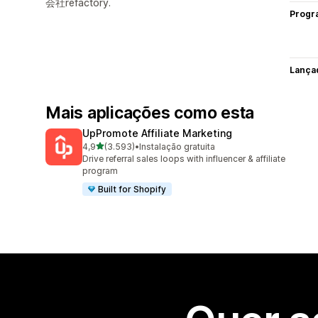
会社refactory.
Progr
Lança
Mais aplicações como esta
UpPromote Affiliate Marketing
de 5 estrelas
4,9
(3.593)
•
Instalação gratuita
3593 total de avaliações
Drive referral sales loops with influencer & affiliate
program
Built for Shopify