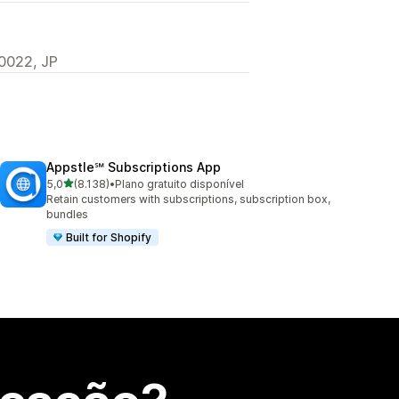
022, JP
Appstle℠ Subscriptions App
de 5 estrelas
5,0
(8.138)
•
Plano gratuito disponível
8138 total de avaliações
Retain customers with subscriptions, subscription box,
bundles
Built for Shopify