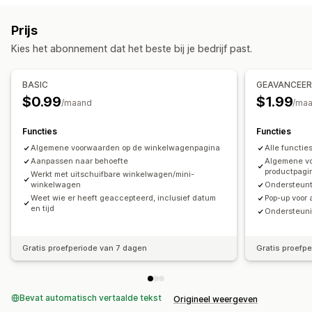
Prijs
Kies het abonnement dat het beste bij je bedrijf past.
BASIC
GEAVANCEE
$0.99
$1.99
/maand
/ma
Functies
Functies
Algemene voorwaarden op de winkelwagenpagina
Alle functie
Aanpassen naar behoefte
Algemene vo
productpagi
Werkt met uitschuifbare winkelwagen/mini-
winkelwagen
Ondersteun
Weet wie er heeft geaccepteerd, inclusief datum
Pop-up voor
en tijd
Ondersteuni
Gratis proefperiode van 7 dagen
Gratis proefp
Bevat automatisch vertaalde tekst
Origineel weergeven