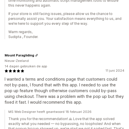
time monitoring and automatic script management tools to ensure
this never happens again.
If your store is still facing issues, please allow us the chance to
personally assist you. Your satisfaction means everything to us, and
we’re here to support you every step of the way.
Warm regards,
Sudipta , Founder.
Mount Paragliding
Nieuw-Zeeland
14 dagen gebruiken de app
11 juni 2024
I wanted a terms and conditions page that customers could
not by-pass, I found that with this app. I needed to use the
pop up feature though otherwise customers could by-pass
using checkout. There was a problem with the pop up but they
fixed it fast. I would recommend this app.
MS Web Designer heeft geantwoord 18 februari 2026
Thank you for the recommendation! 🙏 Love that the app solved
exactly what you needed — no bypassing, no loopholes! And when
that popup hiccup showed up, we're glad we got it sorted fast. That's