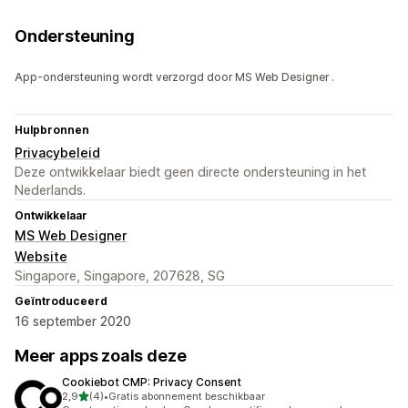
Ondersteuning
App-ondersteuning wordt verzorgd door MS Web Designer .
Hulpbronnen
Privacybeleid
Deze ontwikkelaar biedt geen directe ondersteuning in het
Nederlands.
Ontwikkelaar
MS Web Designer
Website
Singapore, Singapore, 207628, SG
Geïntroduceerd
16 september 2020
Meer apps zoals deze
Cookiebot CMP: Privacy Consent
van 5 sterren
2,9
(4)
•
Gratis abonnement beschikbaar
4 recensies in totaal