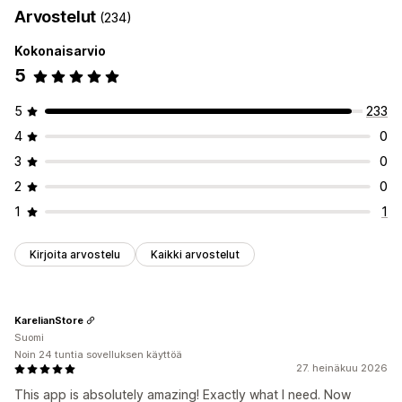
Arvostelut
(234)
Tilausluonnokset
Toimitusilmoitukset
Tulliasiakirjat
Pakkausluettelot
Hyvitykset
Palautukset
Kokonaisarvio
5
Mukautukset
Väri ja fontti
Brändäys
Kentät
Laskujen numerot
5
233
Myyjän sähköposti
Verojen laskeminen
Mallit
Viivakoodit
4
0
Logot
Monta valuuttaa
Monikielisyys
3
0
Tiedostojen hallinnointi
2
0
Joukkolataus
Tiedoston nimeäminen
1
1
Sähköpostien automaatio
PDF-generointi
Tulostus ja vienti
Tietoturva
Kirjoita arvostelu
Kaikki arvostelut
KarelianStore
Suomi
Noin 24 tuntia sovelluksen käyttöä
27. heinäkuu 2026
This app is absolutely amazing! Exactly what I need. Now