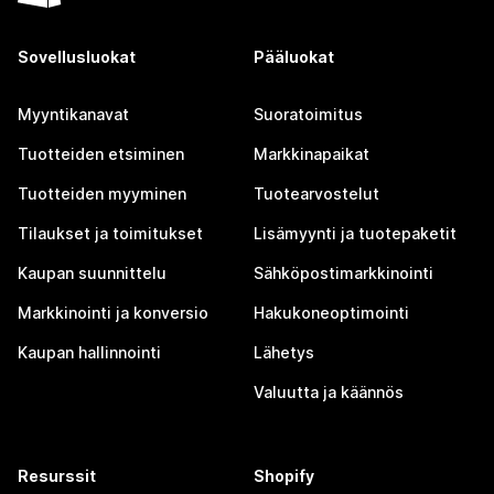
Sovellusluokat
Pääluokat
Myyntikanavat
Suoratoimitus
Tuotteiden etsiminen
Markkinapaikat
Tuotteiden myyminen
Tuotearvostelut
Tilaukset ja toimitukset
Lisämyynti ja tuotepaketit
Kaupan suunnittelu
Sähköpostimarkkinointi
Markkinointi ja konversio
Hakukoneoptimointi
Kaupan hallinnointi
Lähetys
Valuutta ja käännös
Resurssit
Shopify