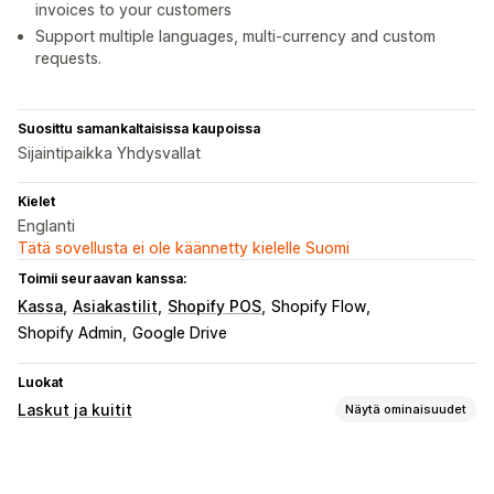
invoices to your customers
Support multiple languages, multi-currency and custom
requests.
Suosittu samankaltaisissa kaupoissa
Sijaintipaikka Yhdysvallat
Kielet
Englanti
Tätä sovellusta ei ole käännetty kielelle Suomi
Toimii seuraavan kanssa:
Kassa
Asiakastilit
Shopify POS
Shopify Flow
Shopify Admin
Google Drive
Luokat
Laskut ja kuitit
Näytä ominaisuudet
Asiakirjatyypit
Laskut
Kuitit
Lahjakuitit
Hyvitysilmoitukset
Tarjoukset