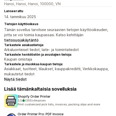
Hanoi, Hanoi, Hanoi, 100000, VN
Lanseerattu
14. tammikuu 2025
Tietojen käyttöoikeus
Tämän sovellus tarvitsee seuraavien tietojen käyttöoikeuden,
jotta se voi toimia kaupassasi. Katso kehittäjän
tietosuojakäytäntö
.
Tarkastele asiakastietoja:
Arkaluonteiset tiedot, laite- ja toimintatiedot
Tarkastele henkilöstön ja avustajien tietoja:
Kaupan omistaja
Tarkastele ja muokkaa kaupan tietoja:
Asiakkaat, tuotteet, tilaukset, kauppakrediitti, Verkkokauppa,
mukautetut tiedot
Näytä tiedot
Lisää tämänkaltaisia sovelluksia
Shopify Order Printer
/ 5 tähteä
3,5
(355)
•
Ilmainen
355 arvostelua yhteensä
Print customized pick lists, invoices, packing slips and more
Order Printer Pro: PDF Invoice