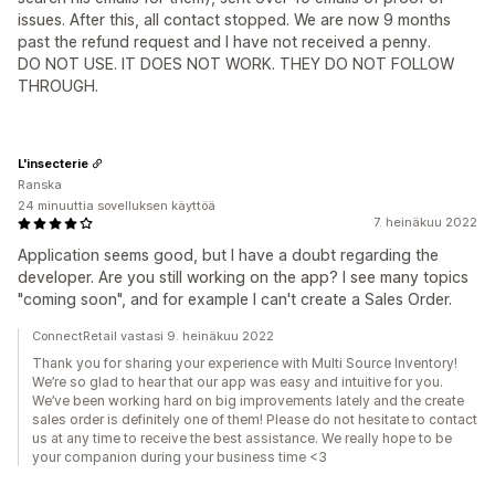
issues. After this, all contact stopped. We are now 9 months
past the refund request and I have not received a penny.
DO NOT USE. IT DOES NOT WORK. THEY DO NOT FOLLOW
THROUGH.
L'insecterie
Ranska
24 minuuttia sovelluksen käyttöä
7. heinäkuu 2022
Application seems good, but I have a doubt regarding the
developer. Are you still working on the app? I see many topics
"coming soon", and for example I can't create a Sales Order.
ConnectRetail vastasi 9. heinäkuu 2022
Thank you for sharing your experience with Multi Source Inventory!
We’re so glad to hear that our app was easy and intuitive for you.
We’ve been working hard on big improvements lately and the create
sales order is definitely one of them! Please do not hesitate to contact
us at any time to receive the best assistance. We really hope to be
your companion during your business time <3