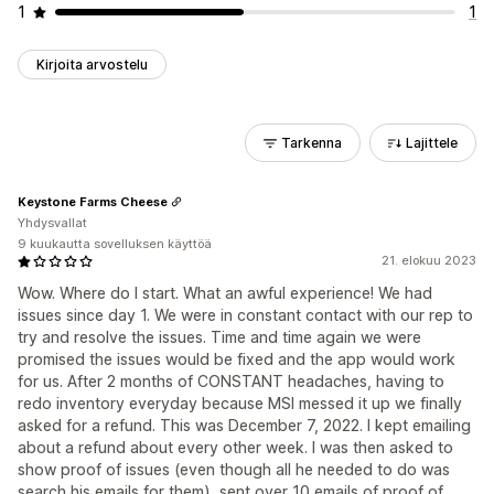
1
1
Kirjoita arvostelu
Tarkenna
Lajittele
Keystone Farms Cheese
Yhdysvallat
9 kuukautta sovelluksen käyttöä
21. elokuu 2023
Wow. Where do I start. What an awful experience! We had
issues since day 1. We were in constant contact with our rep to
try and resolve the issues. Time and time again we were
promised the issues would be fixed and the app would work
for us. After 2 months of CONSTANT headaches, having to
redo inventory everyday because MSI messed it up we finally
asked for a refund. This was December 7, 2022. I kept emailing
about a refund about every other week. I was then asked to
show proof of issues (even though all he needed to do was
search his emails for them), sent over 10 emails of proof of