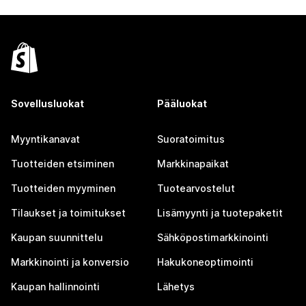
Sovellusluokat
Pääluokat
Myyntikanavat
Suoratoimitus
Tuotteiden etsiminen
Markkinapaikat
Tuotteiden myyminen
Tuotearvostelut
Tilaukset ja toimitukset
Lisämyynti ja tuotepaketit
Kaupan suunnittelu
Sähköpostimarkkinointi
Markkinointi ja konversio
Hakukoneoptimointi
Kaupan hallinnointi
Lähetys