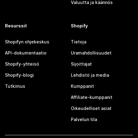
Valuutta ja käännös
Resurssit
Shopify
Shopifyn ohjekeskus
Tietoja
API-dokumentaatio
Uramahdollisuudet
Shopify-yhteisö
Sijoittajat
Shopify-blogi
Lehdistö ja media
Tutkimus
Kumppanit
Affiliate-kumppanit
Oikeudelliset asiat
Palvelun tila