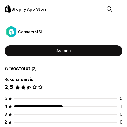
Shopify App Store
ConnectMSI
Asenna
Arvostelut
(2)
Kokonaisarvio
2,5
5
0
4
1
3
0
2
0