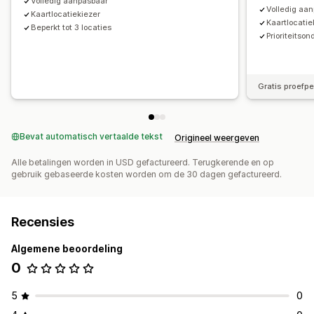
Volledig aanpasbaar
Volledig aa
Kaartlocatiekiezer
Kaartlocatie
Beperkt tot 3 locaties
Prioriteitso
Gratis proefp
Bevat automatisch vertaalde tekst
Origineel weergeven
Alle betalingen worden in USD gefactureerd. Terugkerende en op
gebruik gebaseerde kosten worden om de 30 dagen gefactureerd.
Recensies
Algemene beoordeling
0
5
0