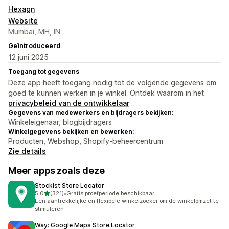
Hexagn
Website
Mumbai, MH, IN
Geïntroduceerd
12 juni 2025
Toegang tot gegevens
Deze app heeft toegang nodig tot de volgende gegevens om
goed te kunnen werken in je winkel. Ontdek waarom in het
privacybeleid van de ontwikkelaar
.
Gegevens van medewerkers en bijdragers bekijken:
Winkeleigenaar, blogbijdragers
Winkelgegevens bekijken en bewerken:
Producten, Webshop, Shopify-beheercentrum
Zie details
Meer apps zoals deze
Stockist Store Locator
van 5 sterren
5,0
(321)
•
Gratis proefperiode beschikbaar
321 recensies in totaal
Een aantrekkelijke en flexibele winkelzoeker om de winkelomzet te
stimuleren
Way: Google Maps Store Locator