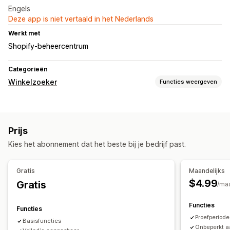
Engels
Deze app is niet vertaald in het Nederlands
Werkt met
Shopify-beheercentrum
Categorieën
Winkelzoeker
Functies weergeven
Weergaveopties
Locatiepagina
Kaartstijlen
Meerdere locaties
Prijs
Mobiel responsief
Kies het abonnement dat het beste bij je bedrijf past.
Zoeken en filteren
Locatie zoeken
Winkelnaam zoeken
Geolocatie
Gratis
Maandelijks
$4.99
Gratis
/ma
Functies
Functies
Proefperiod
Basisfuncties
Onbeperkt aa