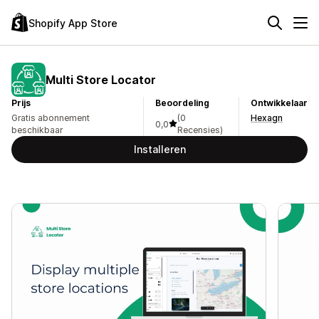
Shopify App Store
Multi Store Locator
Prijs
Beoordeling
Ontwikkelaar
Gratis abonnement
(0
Hexagn
0,0
beschikbaar
Recensies)
Installeren