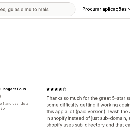
Procurar aplicações
oulangers Fous
á
Thanks so much for the great 5-star s
e 1 ano usando a
some difficulty getting it working agai
ção
this app a lot (paid version). I wish th
in shopify instead of just sub-domain, 
shopify uses sub-directory and that c