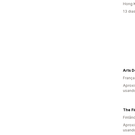
Hong K
13 dia
Arts D
França
Aprox
usando
The F
Finlân
Aprox
usando