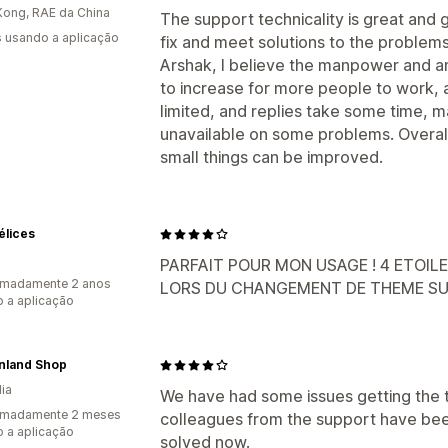
ong, RAE da China
The support technicality is great and
s usando a aplicação
fix and meet solutions to the problem
Arshak, I believe the manpower and a
to increase for more people to work, 
limited, and replies take some time, 
unavailable on some problems. Overall
small things can be improved.
élices
PARFAIT POUR MON USAGE ! 4 ETOILE
imadamente 2 anos
LORS DU CHANGEMENT DE THEME SUR
 a aplicação
inland Shop
dia
We have had some issues getting the tr
imadamente 2 meses
colleagues from the support have been
 a aplicação
solved now.