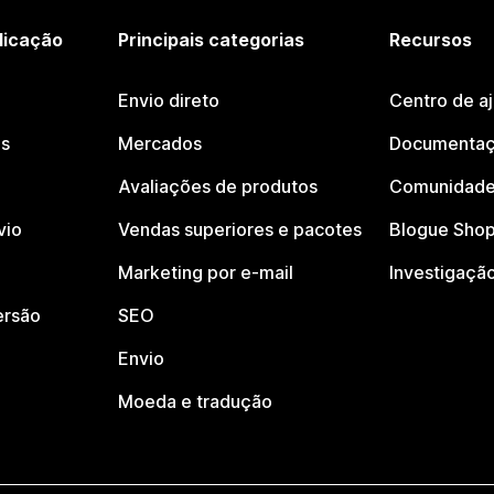
licação
Principais categorias
Recursos
Envio direto
Centro de a
os
Mercados
Documentaç
Avaliações de produtos
Comunidade
vio
Vendas superiores e pacotes
Blogue Shop
Marketing por e-mail
Investigaçã
ersão
SEO
Envio
Moeda e tradução