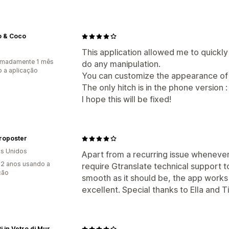
o & Coco
This application allowed me to quickly
imadamente 1 mês
do any manipulation.
 a aplicação
You can customize the appearance of 
The only hitch is in the phone version :
I hope this will be fixed!
roposter
s Unidos
Apart from a recurring issue wheneve
2 anos usando a
require Gtranslate technical support t
ção
smooth as it should be, the app works 
excellent. Special thanks to Ella and Ti
Oggetti in Vetro di Murano | Vetri D'Arte Shop