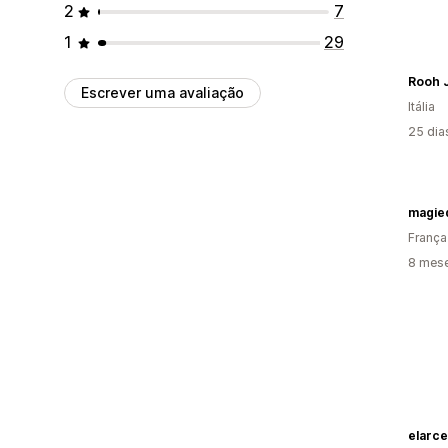
2
7
1
29
Rooh 
Escrever uma avaliação
Itália
25 dia
magie
França
8 mese
elarce