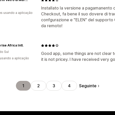
Installato la versione a pagamanento 
s usando a aplicação
Checkout, fa bene il suo dovere di trad
confgurazione e "ELEN" del supporto Gt
da remoto!
ise Africa Intl.
do Sul
Good app, some things are not clear to
 usando a aplicação
it is not pricey. I have received very 
Seguinte
1
2
3
4