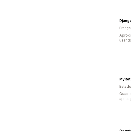
Djang
França
Aprox
usando
MyRet
Estado
Quase 
aplica