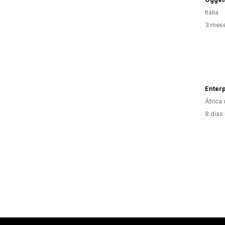
Itália
3 mese
Enterpr
África 
8 dias