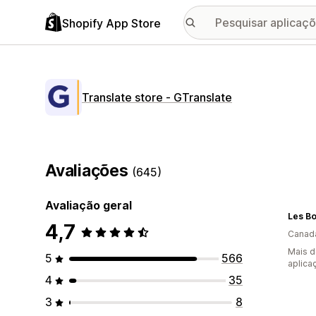
Shopify App Store
Translate store ‑ GTranslate
Avaliações
(645)
Avaliação geral
Les B
4,7
Canad
Mais d
5
566
aplica
4
35
3
8