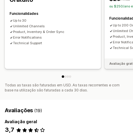
Alertas de inventário
Registos detalhados
ou $250/ano e
Funcionalidades
Funcionalida
Up to 30
Up to 200 O
Unlimited Channels
Unlimited C
Product, Inventory & Order Sync
Product, Inv
Error Notifications
Error Notific
Technical Support
Technical S
Avaliação grat
Todas as taxas são faturadas em USD. As taxas recorrentes e com
base na utilização são faturadas a cada 30 dias.
Avaliações
(19)
Avaliação geral
3,7