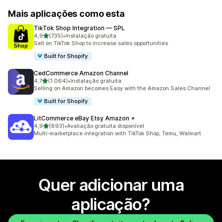
Mais aplicações como esta
TikTok Shop Integration — SPL
de 5 estrelas
4,9
(735)
•
Instalação gratuita
735 total de avaliações
Sell on TikTok Shop to increase sales opportunities
Built for Shopify
CedCommerce Amazon Channel
de 5 estrelas
4,7
(1.064)
•
Instalação gratuita
1064 total de avaliações
Selling on Amazon becomes Easy with the Amazon Sales Channel
Built for Shopify
LitCommerce eBay Etsy Amazon +
de 5 estrelas
4,9
(893)
•
Avaliação gratuita disponível
893 total de avaliações
Multi-marketplace integration with TikTok Shop, Temu, Walmart
Quer adicionar uma
aplicação?