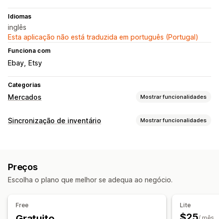
Idiomas
inglês
Esta aplicação não está traduzida em português (Portugal)
Funciona com
Ebay
Etsy
Categorias
Mercados
Mostrar funcionalidades
Gestão de listagens
Sincronização de inventário
Mostrar funcionalidades
Sincronização de produtos
Seleção de produtos
Tipo de sincronização
Carregamento em lote
Listagens personalizadas
Encomendas
Preços
Detalhes do produto
Variantes
Gestão de encomendas
Preços
SKUs
Multicanais
Automático
Em lote
Em tempo real
Processamento em vários locais
Encomendas em lote
Escolha o plano que melhor se adequa ao negócio.
Notificações e relatórios
Sincronização de encomendas
Sincronização de rastreio
Alertas automáticos
Notificações personalizadas
Sincronização de inventário
Free
Lite
Atualizações de encomendas
Relatórios de erros
$25
Gratuito
/ mês