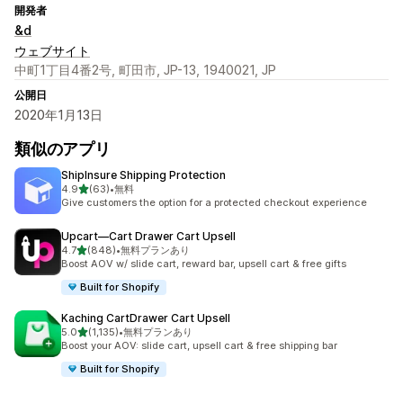
開発者
&d
ウェブサイト
中町1丁目4番2号, 町田市, JP-13, 1940021, JP
公開日
2020年1月13日
類似のアプリ
ShipInsure Shipping Protection
5つ星中
4.9
(63)
•
無料
合計レビュー数：63件
Give customers the option for a protected checkout experience
Upcart—Cart Drawer Cart Upsell
5つ星中
4.7
(848)
•
無料プランあり
合計レビュー数：848件
Boost AOV w/ slide cart, reward bar, upsell cart & free gifts
Built for Shopify
Kaching CartDrawer Cart Upsell
5つ星中
5.0
(1,135)
•
無料プランあり
合計レビュー数：1135件
Boost your AOV: slide cart, upsell cart & free shipping bar
Built for Shopify