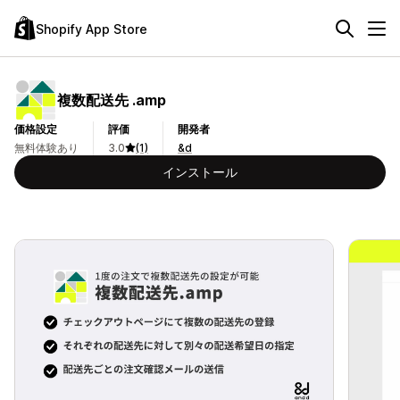
Shopify App Store
複数配送先 .amp
価格設定
評価
開発者
無料体験あり
3.0
(1)
&d
インストール