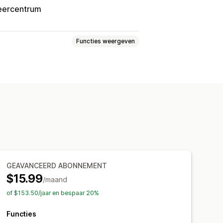
eercentrum
Functies weergeven
jzen
Volumekortingen
gen
Percentagekortingen
n
Kortingen bij de checkout
GEAVANCEERD ABONNEMENT
$15.99
/maand
of $153.50/jaar en bespaar 20%
Functies