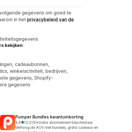
k
e volgende gegevens om goed te
aarom in het
privacybeleid van de
tiviteitsgegevens
s bekijken:
rtingen, cadeaubonnen,
cs, winkelactiviteit, bedrijven,
ste gegevens, Shopify-
dere gegevens
Pumper Bundles kwantumkorting
van 5 sterren
4,9
(3.215)
•
Gratis abonnement beschikbaar
3215 recensies in totaal
Verhoog de AOV met bundels, gratis cadeaus en