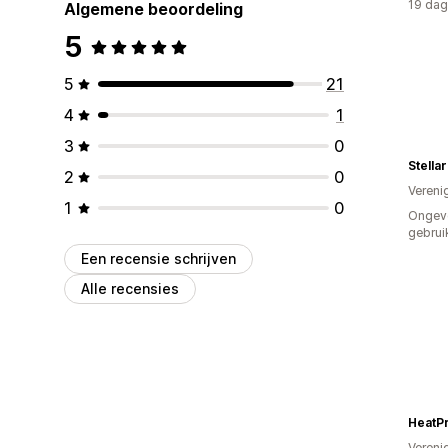
19 dag
Algemene beoordeling
5
5
21
4
1
3
0
2
0
Vereni
1
0
Ongev
gebrui
Een recensie schrijven
Alle recensies
HeatP
Vereni