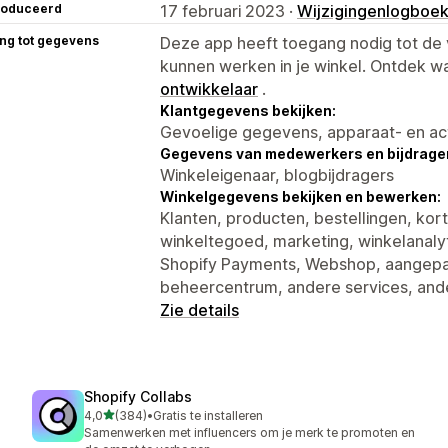
roduceerd
17 februari 2023 ·
Wijzigingenlogboe
ng tot gegevens
Deze app heeft toegang nodig tot d
kunnen werken in je winkel. Ontdek w
ontwikkelaar
.
Klantgegevens bekijken:
Gevoelige gegevens, apparaat- en ac
Gegevens van medewerkers en bijdrager
Winkeleigenaar, blogbijdragers
Winkelgegevens bekijken en bewerken:
Klanten, producten, bestellingen, ko
winkeltegoed, marketing, winkelanalyti
Shopify Payments, Webshop, aangepa
beheercentrum, andere services, an
Zie details
Shopify Collabs
van 5 sterren
4,0
(384)
•
Gratis te installeren
384 recensies in totaal
Samenwerken met influencers om je merk te promoten en