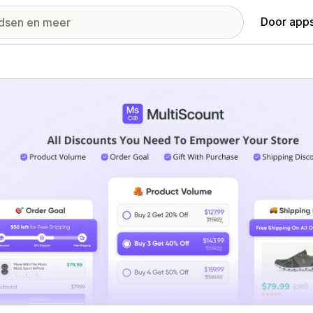
Door apps
ij met uitgelichte afbeeldingen