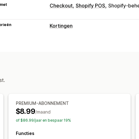
 met
Checkout
Shopify POS
Shopify-beh
orieën
Kortingen
Soorten kortingen
Kortingscodes
Gedifferentieerde pri
Kwantumkortingen
Forfaitaire kortin
Bulkkortingen
Winkelwagenkortinge
Cadeaus
st.
Kortingen beheren
Korting stapelen
PREMIUM-ABONNEMENT
$8.99
/maand
of $86.99/jaar en bespaar 19%
Functies