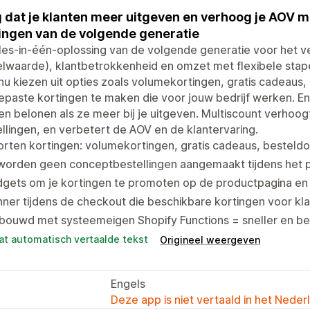
 dat je klanten meer uitgeven en verhoog je AOV 
ingen van de volgende generatie
lles-in-één-oplossing van de volgende generatie voor het
lwaarde), klantbetrokkenheid en omzet met flexibele stap
nu kiezen uit opties zoals volumekortingen, gratis cadeau
paste kortingen te maken die voor jouw bedrijf werken. En
en belonen als ze meer bij je uitgeven. Multiscount verhoo
llingen, en verbetert de AOV en de klantervaring.
rten kortingen: volumekortingen, gratis cadeaus, besteld
 worden geen conceptbestellingen aangemaakt tijdens het 
dgets om je kortingen te promoten op de productpagina en
ner tijdens de checkout die beschikbare kortingen voor k
bouwd met systeemeigen Shopify Functions = sneller en be
at automatisch vertaalde tekst
Origineel weergeven
Engels
Deze app is niet vertaald in het Neder