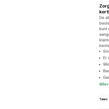
Zorg
kort
De a
beste
kunt 
aange
klant
beste
Soo
Er
Wi
Ban
Ge
Bev
Talen