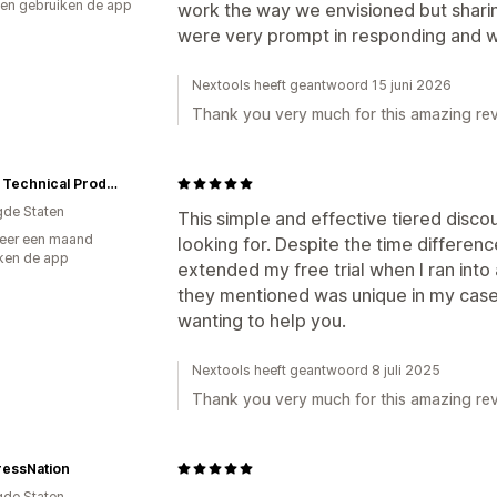
en gebruiken de app
work the way we envisioned but shari
were very prompt in responding and wo
Nextools heeft geantwoord 15 juni 2026
Thank you very much for this amazing rev
Stellar Technical Products
gde Staten
This simple and effective tiered disc
eer een maand
looking for. Despite the time differen
ken de app
extended my free trial when I ran into 
they mentioned was unique in my case,
wanting to help you.
Nextools heeft geantwoord 8 juli 2025
Thank you very much for this amazing rev
ressNation
gde Staten