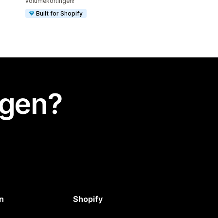
volumekortingen!
Built for Shopify
egen?
n
Shopify