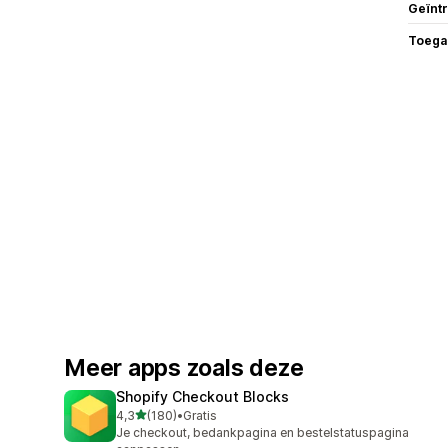
Geïnt
Toega
Meer apps zoals deze
Shopify Checkout Blocks
van 5 sterren
4,3
(180)
•
Gratis
180 recensies in totaal
Je checkout, bedankpagina en bestelstatuspagina