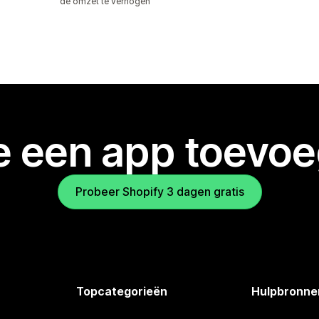
de omzet te verhogen
je een app toevo
Probeer Shopify 3 dagen gratis
Topcategorieën
Hulpbronne