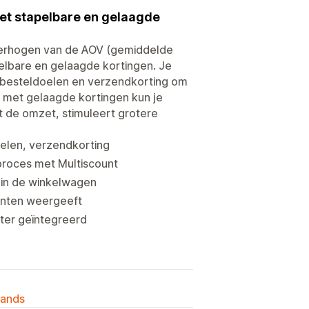
met stapelbare en gelaagde
 verhogen van de AOV (gemiddelde
elbare en gelaagde kortingen. Je
s, besteldoelen en verzendkorting om
 met gelaagde kortingen kun je
gt de omzet, stimuleert grotere
oelen, verzendkorting
proces met Multiscount
 in de winkelwagen
lanten weergeeft
ter geïntegreerd
lands